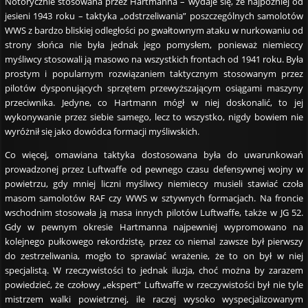
Notorycznie stosowana przez Hartmanna – wydaje się, że najpóźniej od
jesieni 1943 roku – taktyka „odstrzeliwania” poszczególnych samolotów
WWS z bardzo bliskiej odległości po gwałtownym ataku w nurkowaniu od
strony słońca nie była jednak jego pomysłem, ponieważ niemieccy
myśliwcy stosowali ją masowo na wszystkich frontach od 1941 roku. Była
prostym i popularnym rozwiązaniem taktycznym stosowanym przez
pilotów dysponujących sprzętem przewyższającym osiągami maszyny
przeciwnika. Jedyne, co Hartmann mógł w niej doskonalić, to jej
wykonywanie przez siebie samego, lecz to wszystko, nigdy bowiem nie
wyróżnił się jako dowódca formacji myśliwskich.
Co więcej, omawiana taktyka dostosowana była do uwarunkowań
prowadzonej przez Luftwaffe od pewnego czasu defensywnej wojny w
powietrzu, gdy mniej liczni myśliwcy niemieccy musieli stawiać czoła
masom samolotów RAF czy WWS w sztywnych formacjach. Na froncie
wschodnim stosowała ją masa innych pilotów Luftwaffe, także w JG 52.
Gdy w pewnym okresie Hartmanna najpewniej wypromowano na
kolejnego pułkowego rekordzistę, przez co niemal zawsze był pierwszy
do zestrzeliwania, mogło to sprawiać wrażenie, że to on był w niej
specjalistą. W rzeczywistości to jednak iluzja, choć można by zarazem
powiedzieć, że czołowy „ekspert” Luftwaffe w rzeczywistości był nie tyle
mistrzem walki powietrznej, ile raczej wysoko wyspecjalizowanym