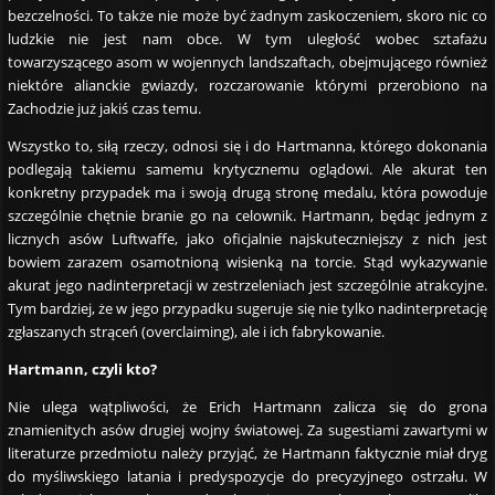
bezczelności. To także nie może być żadnym zaskoczeniem, skoro nic co
ludzkie nie jest nam obce. W tym uległość wobec sztafażu
towarzyszącego asom w wojennych landszaftach, obejmującego również
niektóre alianckie gwiazdy, rozczarowanie którymi przerobiono na
Zachodzie już jakiś czas temu.
Wszystko to, siłą rzeczy, odnosi się i do Hartmanna, którego dokonania
podlegają takiemu samemu krytycznemu oglądowi. Ale akurat ten
konkretny przypadek ma i swoją drugą stronę medalu, która powoduje
szczególnie chętnie branie go na celownik. Hartmann, będąc jednym z
licznych asów Luftwaffe, jako oficjalnie najskuteczniejszy z nich jest
bowiem zarazem osamotnioną wisienką na torcie. Stąd wykazywanie
akurat jego nadinterpretacji w zestrzeleniach jest szczególnie atrakcyjne.
Tym bardziej, że w jego przypadku sugeruje się nie tylko nadinterpretację
zgłaszanych strąceń (overclaiming), ale i ich fabrykowanie.
Hartmann, czyli kto?
Nie ulega wątpliwości, że Erich Hartmann zalicza się do grona
znamienitych asów drugiej wojny światowej. Za sugestiami zawartymi w
literaturze przedmiotu należy przyjąć, że Hartmann faktycznie miał dryg
do myśliwskiego latania i predyspozycje do precyzyjnego ostrzału. W