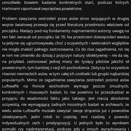
umożliwiło bowiem badanie konkretnych starć, podczas których
Hartmann raportował zwycięstwa powietrzne.
Problem zawyżania zestrzeleń przez asów stron wojujących w drugiej
wojnie światowej przewija się przed literaturę przedmiotu właściwie od
początku. Kładący pod nią fundamenty najznamienitsi autorzy uwagę na
ten fakt zwracali od początku lat 70. Na przestrzeni dziesięcioleci wiedza
ta jedynie się ugruntowywała, choć z oczywistych i wielorakich względów
nie mogła znaleźć pełnego zastosowania. Co do clue zagadnienia, nic się
w nim nie zmieniło do dzisiaj z przyczyn natury obiektywnej – nie da się,
na przykład, zastosować jednej miary do tysięcy pilotów jakichś sił
powietrznych, tym bardziej z racji ich pochodzenia. Dotyczy to oczywiście
również niemieckich asów, w tym całej ich czołówki lub grupki najbardziej
popularnych. Mimo że zagadnienie zawyżania zestrzeleń pośród asów
Luftwaffe na froncie wschodnim wymaga jeszcze żmudnych,
konkretnych i masowych badań, to nie powinno to przeszkadzać w
przyjęciu do wiadomości faktu jako takiego. Jest rzeczą absolutnie
oczywistą, nie wymagającą żadnych mozolnych badań w archiwach, że
wielu asów Luftwaffe musiało zawyżać swoje strącenia już z powodów
obiektywnych. Jedni robili to częściej, inni rzadziej, z powodu
indywidualnych cech i predyspozycji. U jednych było to wynikiem
pomyłki czy nadinterpretacji, podczas gdy u innych wyrachowania i