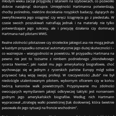
młodym wieku zaczął przygodę z lataniem na szybowcach, co pozwoliło
dobrze nasiąknąć skorupce. Umiejętności Hartmanna potwierdzają,
choćby pośrednio, niektóre dociekania rosyjskich badaczy, dążących do
zweryfikowania jego osiągnięć czy wręcz ściągnięcia go z piedestału. W
czasie swoich poszukiwań natrafiają jednak i na materiały nie tylko
potwierdzające jego sukcesy, ale i precyzję działania czy dominację
Hartmana nad pilotami WWS.
Realne zdolności pilotażowe czy strzeleckie jakiegoś asa nie mogą jednak
w każdym przypadku oznaczać automatycznie jego dużej skuteczności i –
co ważniejsze – wiarygodności w powietrzu. W przypadku Hartmana na
pewno nie jest to tożsame z nimbem podniebnego „blondwłosego
rycerza Niemiec”, jaki nadali mu jego amerykańscy biografowie, choć
wychowując się w jednym z rycerskich państw Europy mógł sobie
przyswoić taką wizję swojej profesji. W rzeczywistości „Bubi” nie był
niedościgle utalentowanym pilotem, wybornym oficerem czy w końcu
twórcą kanonów walk powietrznych. Przypisywanie mu zdolności
owocujących wymyślaniem jakiejś odkrywczej taktyki jest nonsensem
godnym jego amerykańskich biografów. Według nich Hartmann
wypracował „strategię walki powietrznej [tak dosłownie], która świetnie
pasowała do jego sytuacji na froncie wschodnim”.