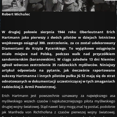
Robert Michulec
W drugiej połowie sierpnia 1944 roku Oberleutnant Erich
Hartmann jako pierwszy z dwóch pilotów w dziejach lotnictwa
wojskowego osiągnął 300. zestrzelenie, za co został udekorowany
Diamentami do Krzyża Rycerskiego. To wyjątkowe osiągnięcie
miało miejsce nad Polską, podczas walk nad przyczółkiem
sandomierskim (baranowskim). W ciągu zaledwie 13 dni Niemiec
zgłosił wówczas zestrzelenie 35 radzieckich myśliwców. Niniejszy
artykuł odpowiada na pytanie, jak ówcześnie raportowane
sukcesy Hartmanna i innych pilotów pułku JG 52 mają się do strat
odnotowanych w dokumentacji uczestniczącej w tych zmaganiach
radzieckiej 2. Armii Powietrznej.
Erich Hartmann jest powszechnie uznawany za największego asa
myśliwskiego wszech czasów i najskuteczniejszego pilota myśliwskiego
drugiej wojny światowej. Stąd nawet laicy mogą znać tę postać, podobnie
jak Manfreda von Richthofena z czasów pierwszej wojny światowej.