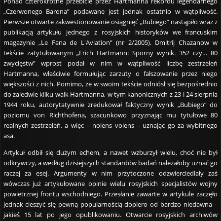
Ponad czterokrotne przebicie przez Hartmanna rekordu legendarnego
„Czerwonego Barona” podawane jest jednak ostatnio w wątpliwość.
Pierwsze otwarte zakwestionowanie osiągnięć „Bubiego” nastąpiło wraz z
publikacją artykułu jednego z rosyjskich historyków we francuskim
magazynie „Le Fana de L'Aviation” (nr 2/2005). Dmitrij Chazanow w
tekście zatytułowanym „Erich Hartmann: Sporny wynik. 352 czy… 80
zwycięstw” wprost podał w nim w wątpliwość liczbę zestrzeleń
Hartmanna, właściwie formułując zarzuty o fałszowanie przez niego
większości z nich. Pomimo, że w swoim tekście odniósł się bezpośrednio
do zaledwie kilku walk Hartmanna, w tym kanonicznych z 23 i 24 sierpnia
1944 roku, autorytatywnie zredukował faktyczny wynik „Bubiego” do
poziomu von Richthofena, szacunkowo przyznając mu tytułowe 80
realnych zestrzeleń, a więc – nolens volens – uznając go za wybitnego
asa.
Artykuł odbił się dużym echem, a nawet wzburzył wielu, choć nie był
odkrywczy, a według dzisiejszych standardów badań należałoby uznać go
raczej za esej. Argumenty w nim przytoczone odzwierciedlały zaś
wówczas już artykułowane opinie wielu rosyjskich specjalistów wojny
powietrznej frontu wschodniego. Przesłanie zawarte w artykule zaczęło
jednak cieszyć się pewną popularnością dopiero od bardzo niedawna –
jakieś 15 lat po jego opublikowaniu. Otwarcie rosyjskich archiwów