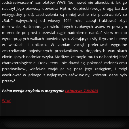
„odstrzeliwaczem” samolotów WWS (bo nawet nie alianckich). Jak go
nauczył jego pierwszy dowódca Hptm. Krupinski (swoją drogą bardzo
wiarygodny pilot): „zestrzelenia są mniej ważne niż przetrwanie”, co
„Bubi” najwyraźniej od wiosny 1944 roku zaczął traktować zbyt
dosłownie. Hartmann, jak wielu innych czołowych asów, w pewnym
momencie po prostu przestał ciągle nadmiernie narażać się w mocno
wyczerpujących walkach powietrznych, zżerających siły fizyczne i nerwy
w wirażach i unikach. W zamian zaczął preferować wygodne
zestrzeliwanie pojedynczych przeciwników w dogodnych warunkach
eliminujących nadmiar ryzyka. Możliwe, że mogło mu to najbardziej leżeć
charakterologicznie. Dzięki temu nie dawał się pokonać radzieckiemu
przeciwnikowi, właściwie znajdując się poza jego zasięgiem, i mógł
ewoluować w jednego z najlepszych asów wojny, któremu dane było
przeżyć.
Pełna wersja artykułu w magazynie
Lotnictwo 7-8/2025
Wróć