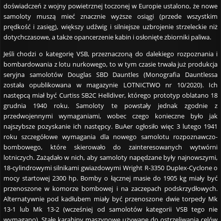
doświadczeń z wojny powietrznej toczonej w Europie ustalono, że nowe
samoloty muszą mieć znacznie wyższe osiągi (przede wszystkim
prędkość i zasięg), większy udźwig i silniejsze uzbrojenie strzeleckie niż
dotychczasowe, a także opancerzenie kabin i osłonięte zbiorniki paliwa.
Jeśli chodzi o kategorię VSB, przeznaczoną do dalekiego rozpoznania i
bombardowania z lotu nurkowego, to w tym czasie trwała już produkcja
seryjna samolotów Douglas SBD Dauntles (Monografia Dauntlessa
została opublikowana w magazynie LOTNICTWO nr 10/2020). Ich
następcą miał być Curtiss SB2C Helldiver, którego prototyp oblatano 18
grudnia 1940 roku. Samoloty te powstały jednak zgodnie z
przedwojennymi wymaganiami, wobec czego konieczne było jak
najszybsze pozyskanie ich następcy. BuAer ogłosiło więc 3 lutego 1941
roku szczegółowe wymagania dla nowego samolotu rozpoznawczo-
bombowego, które skierowało do zainteresowanych wytwórni
lotniczych. Zażądało w nich, aby samoloty napędzane były najnowszymi,
18-cylindrowymi silnikami gwiazdowymi Wright R-3350 Duplex-Cyclone o
mocy startowej 2300 hp. Bomby o łącznej masie do 1905 kg miały być
przenoszone w komorze bombowej i na zaczepach podskrzydłowych.
Alternatywnie pod kadłubem miały być przenoszone dwie torpedy Mk
13-1 lub Mk 13-2 (wcześniej od samolotów kategorii VSB tego nie
wymagano). Stałe karabiny maszynowe używane do ostrzeliwania celów