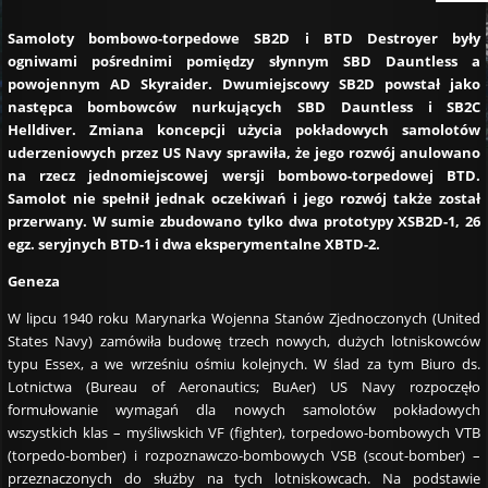
Samoloty bombowo-torpedowe SB2D i BTD Destroyer były
ogniwami pośrednimi pomiędzy słynnym SBD Dauntless a
powojennym AD Skyraider. Dwumiejscowy SB2D powstał jako
następca bombowców nurkujących SBD Dauntless i SB2C
Helldiver. Zmiana koncepcji użycia pokładowych samolotów
uderzeniowych przez US Navy sprawiła, że jego rozwój anulowano
na rzecz jednomiejscowej wersji bombowo-torpedowej BTD.
Samolot nie spełnił jednak oczekiwań i jego rozwój także został
przerwany. W sumie zbudowano tylko dwa prototypy XSB2D-1, 26
egz. seryjnych BTD-1 i dwa eksperymentalne XBTD-2.
Geneza
W lipcu 1940 roku Marynarka Wojenna Stanów Zjednoczonych (United
States Navy) zamówiła budowę trzech nowych, dużych lotniskowców
typu Essex, a we wrześniu ośmiu kolejnych. W ślad za tym Biuro ds.
Lotnictwa (Bureau of Aeronautics; BuAer) US Navy rozpoczęło
formułowanie wymagań dla nowych samolotów pokładowych
wszystkich klas – myśliwskich VF (fighter), torpedowo-bombowych VTB
(torpedo-bomber) i rozpoznawczo-bombowych VSB (scout-bomber) –
przeznaczonych do służby na tych lotniskowcach. Na podstawie