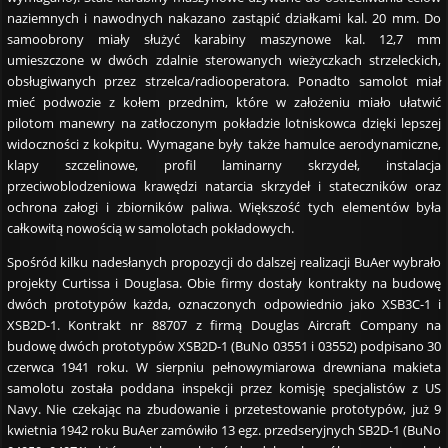
naziemnych i nawodnych nakazano zastąpić działkami kal. 20 mm. Do
samoobrony miały służyć karabiny maszynowe kal. 12,7 mm
umieszczone w dwóch zdalnie sterowanych wieżyczkach strzeleckich,
obsługiwanych przez strzelca/radiooperatora. Ponadto samolot miał
mieć podwozie z kołem przednim, które w założeniu miało ułatwić
pilotom manewry na zatłoczonym pokładzie lotniskowca dzięki lepszej
widoczności z kokpitu. Wymagane były także hamulce aerodynamiczne,
klapy szczelinowe, profil laminarny skrzydeł, instalacja
przeciwoblodzeniowa krawędzi natarcia skrzydeł i stateczników oraz
ochrona załogi i zbiorników paliwa. Większość tych elementów była
całkowitą nowością w samolotach pokładowych.
Spośród kilku nadesłanych propozycji do dalszej realizacji BuAer wybrało
projekty Curtissa i Douglasa. Obie firmy dostały kontrakty na budowę
dwóch prototypów każda, oznaczonych odpowiednio jako XSB3C-1 i
XSB2D-1. Kontrakt nr 88707 z firmą Douglas Aircraft Company na
budowę dwóch prototypów XSB2D-1 (BuNo 03551 i 03552) podpisano 30
czerwca 1941 roku. W sierpniu pełnowymiarowa drewniana makieta
samolotu została poddana inspekcji przez komisję specjalistów z US
Navy. Nie czekając na zbudowanie i przetestowanie prototypów, już 9
kwietnia 1942 roku BuAer zamówiło 13 egz. przedseryjnych SB2D-1 (BuNo