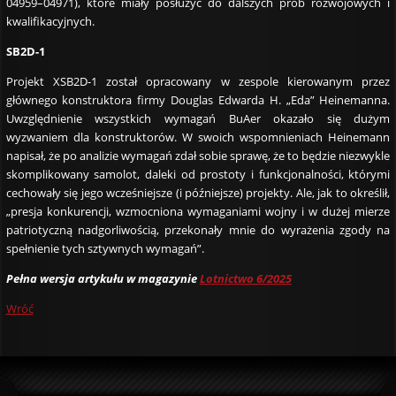
04959–04971), które miały posłużyć do dalszych prób rozwojowych i
kwalifikacyjnych.
SB2D-1
Projekt XSB2D-1 został opracowany w zespole kierowanym przez
głównego konstruktora firmy Douglas Edwarda H. „Eda” Heinemanna.
Uwzględnienie wszystkich wymagań BuAer okazało się dużym
wyzwaniem dla konstruktorów. W swoich wspomnieniach Heinemann
napisał, że po analizie wymagań zdał sobie sprawę, że to będzie niezwykle
skomplikowany samolot, daleki od prostoty i funkcjonalności, którymi
cechowały się jego wcześniejsze (i późniejsze) projekty. Ale, jak to określił,
„presja konkurencji, wzmocniona wymaganiami wojny i w dużej mierze
patriotyczną nadgorliwością, przekonały mnie do wyrażenia zgody na
spełnienie tych sztywnych wymagań”.
Pełna wersja artykułu w magazynie
Lotnictwo 6/2025
Wróć