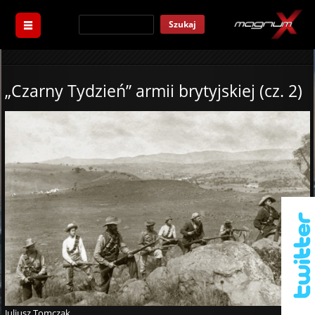
Szukaj
„Czarny Tydzień” armii brytyjskiej (cz. 2)
Juliusz Tomczak