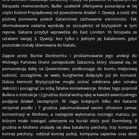
listopada memorandum, Buller uzależnił ofensywne posunięcia w tej
części Kolonii Przylądkowej od powodzenia działań 1. Dywizji, a sześć dni
później ponownie polecił Gatacre’owi zachowanie ostrożności. Tak
sformułowane zadania wynikały ze szczupłości sił brytyjskich w tym
rejonie. Gatacre przybył wprawdzie do East London 16 listopada ze
sztabem swojej 3. Dywizji, lecz tylko z jednym jej batalionem, gdyż
pozostałe zostały skierowane do Natalu.
Zajęcie przez Burów Dordrechtu i proklamowanie jego aneksji do
Wolnego Państwa Oranii zaniepokoiło Gatacre’a, który obawiał się, że
pomaszerują dalej na Queenstown, podburzając do buntu miejscową
ludność, szczególnie, że wielu burgherów dołączyło już do komand.
Dalsza bierność Brytyjczyków mogła zostać odebrana jako oznaka
słabości i pociągnąć za sobą fatalne konsekwencje. Wobec tego poprosił
Bullera o instrukcje i 2 grudnia dostał wolną rękę w kwestii ewentualnego
podjęcia działań zaczepnych. W ciągu kolejnych kilku dni Gatacre
otrzymał posiłki i 7 grudnia zakomunikował swoim oficerom zamiar
koncentracji w Molteno, a następnie wykonania nocnego marszu, po
którym miało nastąpić uderzenie na burski obóz pod Stormberg. 9
grudnia w Molteno znalazły się dwa bataliony piechoty, trzy kompanie
konnej piechoty, oddział konnej policji, kompania saperów oraz dwie