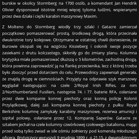
burskie w okolicy Stormberg na 1700 osób, a komendant Jan Hendrik
Olivier dysponował istotnie mniej więcej tyloma ludźmi, wspieranymi
przez dwa działa i ciężki karabin maszynowy Maxim.
Z Molteno do Stormberg wiodły trzy szlaki i Gatacre zamierzał
początkowo pomaszerować prostą, środkową drogą, która przecinała
dwukrotnie tory kolejowe. Otrzymane w ostatniej chwili doniesienie, że
Burowie okopali się na wzgórzu Kissieberg i osłonili swoje pozycje
zasiekami z drutu kolczastego, skłoniły go do zmiany planu. Kolumna
brytyjska miała pomaszerować dłuższą o 5 kilometrów, zachodnią drogą,
która powinna zaprowadzić ją na flankę przeciwnika, lecz z której trzeba
było zboczyć przed dotarciem do celu. Przewodnicy zapewniali generała,
że znajdą drogę w ciemnościach. Przyjęty na odprawie szyk marszowy
wyglądał następująco: na czele 2/Royal Irish Rifles, za nim
2/Northumberland Fusiliers, następnie 74. i 77. baterie RFA, osłaniane
przez dwie kompanie konnej piechoty oraz konną policję Kolonii
Przylądkowej, dalej zaś kompania konnej piechoty z pułku Royal
Berkshire; kolumnę zamykały karabiny maszynowe, rezerwa amunicji i
szpital polowy, osłaniane przez 12. Kompanię Saperów. Gatacre ze
sztabem jechał na czele kolumny czwórkowej czołowego batalionu, mając
przed sobą tylko zwiad w sile ośmiu żołnierzy pod komendą młodszego
oficera. Brytyjczycy wyruszyli 9 grudnia 1899 r. o 21.15, z dwugodzinnym