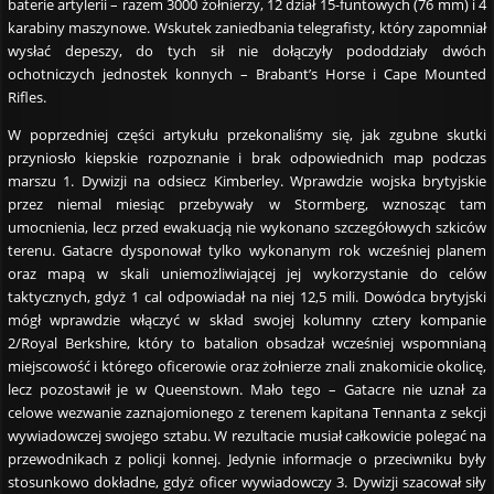
baterie artylerii – razem 3000 żołnierzy, 12 dział 15-funtowych (76 mm) i 4
karabiny maszynowe. Wskutek zaniedbania telegrafisty, który zapomniał
wysłać depeszy, do tych sił nie dołączyły pododdziały dwóch
ochotniczych jednostek konnych – Brabant’s Horse i Cape Mounted
Rifles.
W poprzedniej części artykułu przekonaliśmy się, jak zgubne skutki
przyniosło kiepskie rozpoznanie i brak odpowiednich map podczas
marszu 1. Dywizji na odsiecz Kimberley. Wprawdzie wojska brytyjskie
przez niemal miesiąc przebywały w Stormberg, wznosząc tam
umocnienia, lecz przed ewakuacją nie wykonano szczegółowych szkiców
terenu. Gatacre dysponował tylko wykonanym rok wcześniej planem
oraz mapą w skali uniemożliwiającej jej wykorzystanie do celów
taktycznych, gdyż 1 cal odpowiadał na niej 12,5 mili. Dowódca brytyjski
mógł wprawdzie włączyć w skład swojej kolumny cztery kompanie
2/Royal Berkshire, który to batalion obsadzał wcześniej wspomnianą
miejscowość i którego oficerowie oraz żołnierze znali znakomicie okolicę,
lecz pozostawił je w Queenstown. Mało tego – Gatacre nie uznał za
celowe wezwanie zaznajomionego z terenem kapitana Tennanta z sekcji
wywiadowczej swojego sztabu. W rezultacie musiał całkowicie polegać na
przewodnikach z policji konnej. Jedynie informacje o przeciwniku były
stosunkowo dokładne, gdyż oficer wywiadowczy 3. Dywizji szacował siły