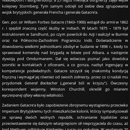
Naauwpoort i Burghersdorp, a 25 tegoż miesiąca burgherzy zajęli węzeł
kolejowy Stormberg. Tym samym odcięli od siebie dwa zgrupowania
wojsk brytyjskich: generała Frencha i generała Gatacre’a.
Gen. por. sir William Forbes Gatacre (1843–1906) wstąpił do armii w 1862
r. i spędził znaczną część służby w Indiach. W latach 1875 – 1879 był
instruktorem w Sandhurst, po czym powrócił do Azji i walczył w Burmie
oraz na Północno-Zachodnim Pograniczu Indii. Doświadczenie w
dowodzeniu wielkimi jednostkami zdobył w Sudanie w 1898 r., kiedy to
sprawował komendę nad brygadą w bitwie pod Atbara, a następnie
dywizją pod Omdurmanem. Dał się wówczas poznać jako dowódca
szorstki w kontaktach z oficerami, a co gorsza, nazbyt ingerujący w
kompetencje podwładnych. Gatacre szczycił się znakomitą kondycją
fizyczną i wymagał jej również od swoich żołnierzy, przez co ci nadali mu
przydomek
General Backacher
(„generał ból w krzyżu”). Ówczesny
korespondent wojenny, Winston Churchill, określił go mianem
wyczerpanej ofiary własnej witalności
.
Zadaniem Gatacre’a było zapobieżenie zbrojnemu wystąpieniu przeciwko
Imperium Brytyjskiemu tych mieszkańców kolonii, którzy sympatyzowali
ze sprawą dwóch wolnych republik, ochranianie lojalistów oraz
przeciwstawienie się dalszym wtargnięciom sił nieprzyjaciela do czasu, aż
lord Methuen odblokuje Kimberley i ruszy na południe. W wydanym 20