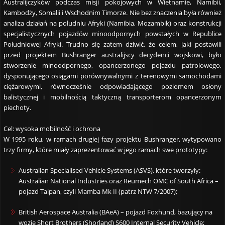
Australijczyków podczas misji pokojowych w Wietnamie, Namibii,
Kambodży, Somalii i Wschodnim Timorze. Nie bez znaczenia była również
analiza działań na południu Afryki (Namibia, Mozambik) oraz konstrukcji
specjalistycznych pojazdów minoodpornych powstałych w Republice
Południowej Afryki. Trudno się zatem dziwić, że celem, jaki postawili
przed projektem Bushranger australijscy decydenci wojskowi, było
stworzenie minoodpornego, opancerzonego pojazdu patrolowego,
dysponującego osiągami porównywalnymi z terenowymi samochodami
ciężarowymi, równocześnie odpowiadającego poziomem osłony
balistycznej i mobilnością taktyczną transporterom opancerzonym
piechoty.
Cel: wysoka mobilność i ochrona
W 1995 roku, w ramach drugiej fazy projektu Bushranger, wytypowano
trzy firmy, które miały zaprezentować w jego ramach swe prototypy:
Australian Specialised Vehicle Systems (ASVS), które tworzyły:
Australian National Industries oraz Reumech OMC of South Africa –
pojazd Taipan, czyli Mamba Mk II (patrz NTW 7/2007);
British Aerospace Australia (BAeA) – pojazd Foxhund, bazujący na
wozie Short Brothers (Shorland) S600 Internal Security Vehicle;