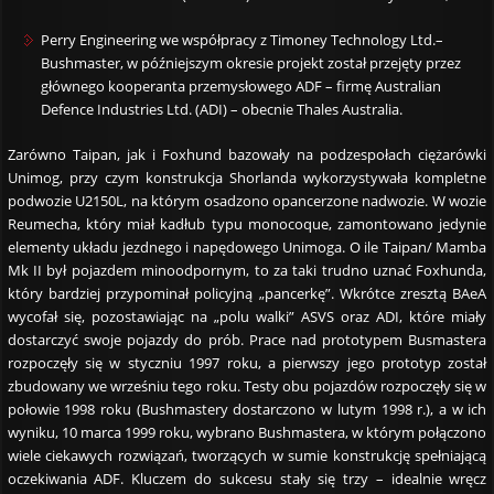
Perry Engineering we współpracy z Timoney Technology Ltd.–
Bushmaster, w późniejszym okresie projekt został przejęty przez
głównego kooperanta przemysłowego ADF – firmę Australian
Defence Industries Ltd. (ADI) – obecnie Thales Australia.
Zarówno Taipan, jak i Foxhund bazowały na podzespołach ciężarówki
Unimog, przy czym konstrukcja Shorlanda wykorzystywała kompletne
podwozie U2150L, na którym osadzono opancerzone nadwozie. W wozie
Reumecha, który miał kadłub typu monocoque, zamontowano jedynie
elementy układu jezdnego i napędowego Unimoga. O ile Taipan/ Mamba
Mk II był pojazdem minoodpornym, to za taki trudno uznać Foxhunda,
który bardziej przypominał policyjną „pancerkę”. Wkrótce zresztą BAeA
wycofał się, pozostawiając na „polu walki” ASVS oraz ADI, które miały
dostarczyć swoje pojazdy do prób. Prace nad prototypem Busmastera
rozpoczęły się w styczniu 1997 roku, a pierwszy jego prototyp został
zbudowany we wrześniu tego roku. Testy obu pojazdów rozpoczęły się w
połowie 1998 roku (Bushmastery dostarczono w lutym 1998 r.), a w ich
wyniku, 10 marca 1999 roku, wybrano Bushmastera, w którym połączono
wiele ciekawych rozwiązań, tworzących w sumie konstrukcję spełniającą
oczekiwania ADF. Kluczem do sukcesu stały się trzy – idealnie wręcz