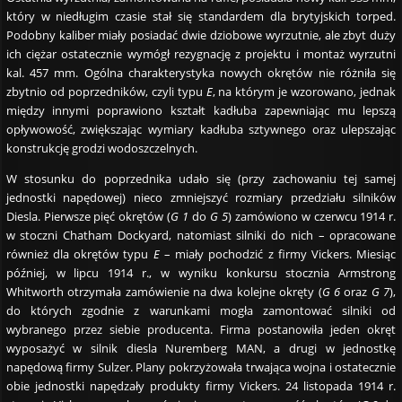
który w niedługim czasie stał się standardem dla brytyjskich torped.
Podobny kaliber miały posiadać dwie dziobowe wyrzutnie, ale zbyt duży
ich ciężar ostatecznie wymógł rezygnację z projektu i montaż wyrzutni
kal. 457 mm. Ogólna charakterystyka nowych okrętów nie różniła się
zbytnio od poprzedników, czyli typu
E
, na którym je wzorowano, jednak
między innymi poprawiono kształt kadłuba zapewniając mu lepszą
opływowość, zwiększając wymiary kadłuba sztywnego oraz ulepszając
konstrukcję grodzi wodoszczelnych.
W stosunku do poprzednika udało się (przy zachowaniu tej samej
jednostki napędowej) nieco zmniejszyć rozmiary przedziału silników
Diesla. Pierwsze pięć okrętów (
G 1
do
G 5
) zamówiono w czerwcu 1914 r.
w stoczni Chatham Dockyard, natomiast silniki do nich – opracowane
również dla okrętów typu
E
– miały pochodzić z firmy Vickers. Miesiąc
później, w lipcu 1914 r., w wyniku konkursu stocznia Armstrong
Whitworth otrzymała zamówienie na dwa kolejne okręty (
G 6
oraz
G 7
),
do których zgodnie z warunkami mogła zamontować silniki od
wybranego przez siebie producenta. Firma postanowiła jeden okręt
wyposażyć w silnik diesla Nuremberg MAN, a drugi w jednostkę
napędową firmy Sulzer. Plany pokrzyżowała trwająca wojna i ostatecznie
obie jednostki napędzały produkty firmy Vickers. 24 listopada 1914 r.