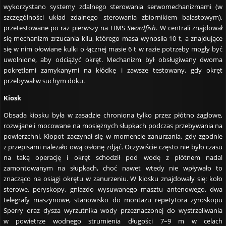
wykorzystano systemy zdalnego sterowania serwomechanizmami (w
szczególności układ zdalnego sterowania zbiornikiem balastowym),
przetestowane po raz pierwszy na HMS
Swordfish
. W centrali znajdował
się mechanizm zrzucania kilu, którego masa wynosiła 10 t, a znajdujące
się w nim ołowiane kulki o łącznej masie 6 t w razie potrzeby mogły być
uwolnione, aby odciążyć okręt. Mechanizm był obsługiwany dwoma
pokrętłami zamykanymi na kłódkę i zawsze testowany, gdy okręt
przebywał w suchym doku.
Kiosk
Obsada kiosku była w zasadzie chroniona tylko przez płótno żaglowe,
rozwijane i mocowane na mosiężnych słupkach podczas przebywania na
powierzchni. Kłopot zaczynał się w momencie zanurzania, gdy zgodnie
z przepisami należało ową osłonę zdjąć. Oczywiście często nie było czasu
na taką operację i okręt schodził pod wodę z płótnem nadal
zamontowanym na słupkach, choć nawet wtedy nie wpływało to
znacząco na osiągi okrętu w zanurzeniu. W kiosku znajdowały się: koło
sterowe, peryskopy, gniazdo wysuwanego masztu antenowego, dwa
telegrafy maszynowe, stanowisko do montażu repetytora żyroskopu
Sperry oraz dysza wyrzutnika wody przeznaczonej do wystrzeliwania
w powietrze wodnego strumienia długości 7–9 m w celach