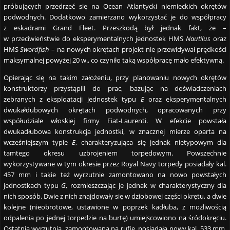
próbujących przedrzeć się na Ocean Atlantycki niemieckich okrętów
podwodnych. Dodatkowo zamierzano wykorzystać je do współpracy
z eskadrami Grand Fleet. Przeszkodą był jednak fakt, że –
w przeciwieństwie do eksperymentalnych jednostek HMS
Nautilus
oraz
HMS
Swordfish
– na nowych okrętach projekt nie przewidywał prędkości
maksymalnej powyżej 20 w., co czyniło taką współpracę mało efektywną.
Opierając się na takim założeniu, przy planowaniu nowych okrętów
konstruktorzy przystąpili do prac, bazując na doświadczeniach
zebranych z eksploatacji jednostek typu
E
oraz eksperymentalnych
dwukałdubowych okrętach podwodnych, opracowanych przy
współudziale włoskiej firmy Fiat-Laurenti. W efekcie powstała
dwukadłubowa konstrukcja jednostki, w znacznej mierze oparta na
wcześniejszym typie
E
, charakteryzująca się jednak nietypowym dla
tamtego okresu uzbrojeniem torpedowym. Powszechnie
wykorzystywane w tym okresie przez Royal Navy torpedy posiadały kal.
457 mm i takie też wyrzutnie zamontowano na nowo powstałych
jednostkach typu
G
, rozmieszczając je jednak w charakterystyczny dla
nich sposób. Dwie z nich znajdowały się w dziobowej części okrętu, a dwie
kolejne (nieobrotowe, ustawione w poprzek kadłuba, z możliwością
odpalenia po jednej torpedzie na burtę) umiejscowiono na śródokręciu.
Ostatnia wyrzutnia, zamontowana na rufie, posiadała nowy kal. 533 mm,