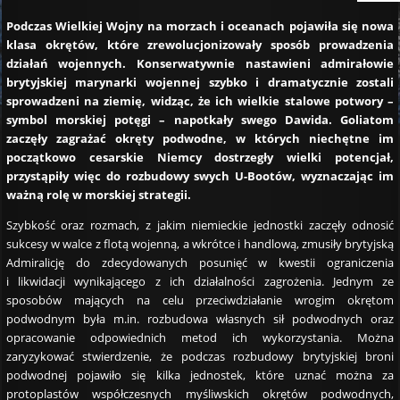
Podczas Wielkiej Wojny na morzach i oceanach pojawiła się nowa
klasa okrętów, które zrewolucjonizowały sposób prowadzenia
działań wojennych. Konserwatywnie nastawieni admirałowie
brytyjskiej marynarki wojennej szybko i dramatycznie zostali
sprowadzeni na ziemię, widząc, że ich wielkie stalowe potwory –
symbol morskiej potęgi – napotkały swego Dawida. Goliatom
zaczęły zagrażać okręty podwodne, w których niechętne im
początkowo cesarskie Niemcy dostrzegły wielki potencjał,
przystąpiły więc do rozbudowy swych U-Bootów, wyznaczając im
ważną rolę w morskiej strategii.
Szybkość oraz rozmach, z jakim niemieckie jednostki zaczęły odnosić
sukcesy w walce z flotą wojenną, a wkrótce i handlową, zmusiły brytyjską
Admiralicję do zdecydowanych posunięć w kwestii ograniczenia
i likwidacji wynikającego z ich działalności zagrożenia. Jednym ze
sposobów mających na celu przeciwdziałanie wrogim okrętom
podwodnym była m.in. rozbudowa własnych sił podwodnych oraz
opracowanie odpowiednich metod ich wykorzystania. Można
zaryzykować stwierdzenie, że podczas rozbudowy brytyjskiej broni
podwodnej pojawiło się kilka jednostek, które uznać można za
protoplastów współczesnych myśliwskich okrętów podwodnych,