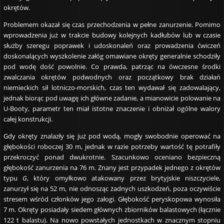
okrętów.
Problemem okazał się czas przechodzenia w pełne zanurzenie. Pomimo
wprowadzenia już w trakcie budowy kolejnych kadłubów lub w czasie
służby szeregu poprawek i udoskonaleń oraz prowadzenia ćwiczeń
doskonalących wyszkolenie załóg omawiane okręty generalnie schodziły
pod wodę dość powolnie. Co prawda, patrząc na ówczesne środki
zwalczania okrętów podwodnych oraz początkowy brak działań
niemieckich sił lotniczo-morskich, czas ten wydawał się zadowalający,
jednak biorąc pod uwagę ich główne zadanie, a mianowicie polowanie na
U-Booty, parametr ten miał istotne znaczenie i obniżał ogólne walory
całej konstrukcji.
Gdy okręty znalazły się już pod wodą, mogły swobodnie operować na
głębokości roboczej 30 m, jednak w razie potrzeby wartość tę potrafiły
przekroczyć ponad dwukrotnie. Szacunkowo oceniano bezpieczną
głębokość zanurzenia na 76 m. Znany jest przypadek jednego z okrętów
typu
G
, który omyłkowo atakowany przez brytyjskie niszczyciele,
zanurzył się na 52 m, nie odnosząc żadnych uszkodzeń, poza oczywiście
stresem wśród członków jego załogi. Głębokość peryskopowa wynosiła
7 m. Okręty posiadały siedem głównych zbiorników balastowych (łącznie
122 t balastu). Na nowo powstałych jednostkach w znacznym stopniu