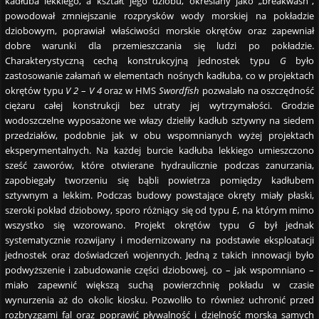
kadłuba lekkiego, a kształt jego dziobu, określany jako „breakwash”,
powodował zmniejszanie rozprysków wody morskiej na pokładzie
dziobowym, poprawiał właściwości morskie okrętów oraz zapewniał
dobre warunki dla przemieszczania się ludzi po pokładzie.
Charakterystyczną cechą konstrukcyjną jednostek typu
G
było
zastosowanie załamań w elementach nośnych kadłuba, co w projektach
okrętów typu
V 2
–
V 4
oraz w HMS
Swordfish
pozwalało na oszczędność
ciężaru całej konstrukcji bez utraty jej wytrzymałości. Grodzie
wodoszczelne wyposażone we włazy dzieliły kadłub sztywny na siedem
przedziałów, podobnie jak w obu wspomnianych wyżej projektach
eksperymentalnych. Na każdej burcie kadłuba lekkiego umieszczono
sześć zaworów, które otwierane hydraulicznie podczas zanurzania,
zapobiegały tworzeniu się bąbli powietrza pomiędzy kadłubem
sztywnym a lekkim. Podczas budowy powstające okręty miały płaski,
szeroki pokład dziobowy, sporo różniący się od typu
E
, na którym mimo
wszystko się wzorowano. Projekt okrętów typu
G
był jednak
systematycznie rozwijany i modernizowany na podstawie eksploatacji
jednostek oraz doświadczeń wojennych. Jedną z takich innowacji było
podwyższenie i zabudowanie części dziobowej, co – jak wspomniano –
miało zapewnić większą suchą powierzchnię pokładu w czasie
wynurzenia aż do okolic kiosku. Pozwoliło to również uchronić przed
rozbryzgami fal oraz poprawić pływalność i dzielność morską samych