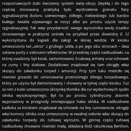
rozpoznawczych (taki ówczesny system swój–obcy). Zwykłą i do tego
częściej stosowaną praktyką było wystrzelenie granatu flary
sygnalizacyjnej (koloru czerwonego, żółtego, niebieskiego lub bardzo
białego światła używanego w nocy) albo po prostu użycie lampy
sygnalizacyjnej. Tak więc przydatność owego wyrzutnika wody (rzadko
stosowanego w praktyce) została na przykład przez dowódcę
G 12
wykorzystana do kąpieli dla załogi w słonej wodzie. W kiosku
umieszczono też „okno” z grubego szkła, a po jego obu stronach – dwa
szklane porty z osłonami reflektorów. W przedniej części nadbudówki, na
której osadzony był kiosk, zamontowano 3-calową armatę oraz schowek
na cumy i liny stalowe. Dodatkowo znajdował się tam okrągły właz
służący do załadunku torped i amunicji. Przy tym luku mieściło się
również gniazdo do umocowania przenośnego dźwigu torpedowego,
który po użyciu był demontowany i chowany w tylnej części kiosku. Tuż
za nim z kolei umieszczono skrzynkę tłumika dla rur wydechowych spalin
silnika wysokoprężnego. Był to po prostu cylindryczny zbiornik
wyposażony w przegrody zmniejszające hałas silnika. W nadbudowie
kadłuba za kioskiem znajdował się schowek na liny cumownicze, okrągły
właz komory silnika oraz umieszczony w owalnej osłonie właz służący do
załadunku torpedy do rufowej wyrzutni. W górnej części rufowej
nadbudowy chowano również małą, składaną łódź ratunkową Berthon,