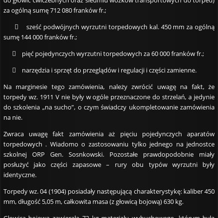
za ogólną sumę 712 080 franków fr.;
 sześć podwójnych wyrzutni torpedowych kal. 450 mm za ogólną
sumę 144 000 franków fr.;
 pięć pojedynczych wyrzutni torpedowych za 60 000 franków fr.;
 narzędzia i sprzęt do przeglądów i regulacji i części zamienne.
Na marginesie tego zamówienia, należy zwrócić uwagę na fakt, że
torpedy wz. 1911 V nie były w ogóle przeznaczone do strzelań, a jedynie
do szkolenia „na sucho”, o czym świadczy ukompletowanie zamówienia
na nie.
Zwraca uwagę fakt zamówienia aż pięciu pojedynczych aparatów
torpedowych . Wiadomo o zastosowaniu tylko jednego na jednostce
szkolnej ORP Gen. Sosnkowski. Pozostałe prawdopodobnie miały
posłużyć jako części zapasowe – rury obu typów wyrzutni były
identyczne.
Torpedy wz. 04 (1904) posiadały następującą charakterystykę: kaliber 450
mm, długość 5,05 m, całkowita masa (z głowicą bojową) 630 kg.
Głowica bojowa zawierała 72 kg materiału wybuchowego, którym była