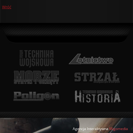
Wróć
Agencja Interaktywna
Migomedia