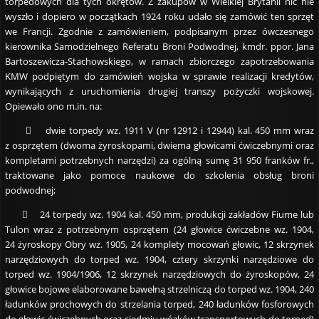
torpedowych dla tych okrętów. Z zakupów w Wielkiej Brytanii nic nie
wyszło i dopiero w początkach 1924 roku udało się zamówić ten sprzęt
we Francji. Zgodnie z zamówieniem, podpisanym przez ówczesnego
kierownika Samodzielnego Referatu Broni Podwodnej, kmdr. ppor. Jana
Bartoszewicza-Stachowskiego, w ramach zbiorczego zapotrzebowania
KMW podpiętym do zamówień wojska w sprawie realizacji kredytów,
wynikających z uruchomienia drugiej transzy pożyczki wojskowej.
Opiewało ono m.in. na:
 dwie torpedy wz. 1911 V (nr 12912 i 12944) kal. 450 mm wraz
z osprzętem (dwoma żyroskopami, dwiema głowicami ćwiczebnymi oraz
kompletami potrzebnych narzędzi) za ogólną sumę 31 950 franków fr.,
traktowane jako pomoce naukowe do szkolenia obsług broni
podwodnej;
 24 torpedy wz. 1904 kal. 450 mm, produkcji zakładów Fiume lub
Tulon wraz z potrzebnym osprzętem (24 głowice ćwiczebne wz. 1904,
24 żyroskopy Obry wz. 1905, 24 komplety mocowań głowic, 12 skrzynek
narzędziowych do torped wz. 1904, cztery skrzynki narzędziowe do
torped wz. 1904/1906, 12 skrzynek narzędziowych do żyroskopów, 24
głowice bojowe elaborowane bawełną strzelniczą do torped wz. 1904, 240
ładunków prochowych do strzelania torped, 240 ładunków fosforowych
do głowic ćwiczebnych oraz siedmiu wózków transportowych do torped)