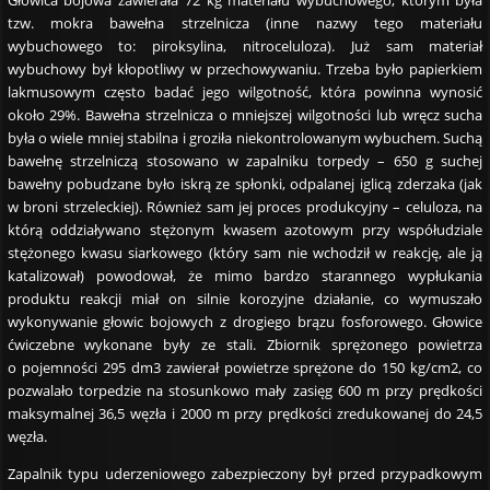
tzw. mokra bawełna strzelnicza (inne nazwy tego materiału
wybuchowego to: piroksylina, nitroceluloza). Już sam materiał
wybuchowy był kłopotliwy w przechowywaniu. Trzeba było papierkiem
lakmusowym często badać jego wilgotność, która powinna wynosić
około 29%. Bawełna strzelnicza o mniejszej wilgotności lub wręcz sucha
była o wiele mniej stabilna i groziła niekontrolowanym wybuchem. Suchą
bawełnę strzelniczą stosowano w zapalniku torpedy – 650 g suchej
bawełny pobudzane było iskrą ze spłonki, odpalanej iglicą zderzaka (jak
w broni strzeleckiej). Również sam jej proces produkcyjny – celuloza, na
którą oddziaływano stężonym kwasem azotowym przy współudziale
stężonego kwasu siarkowego (który sam nie wchodził w reakcję, ale ją
katalizował) powodował, że mimo bardzo starannego wypłukania
produktu reakcji miał on silnie korozyjne działanie, co wymuszało
wykonywanie głowic bojowych z drogiego brązu fosforowego. Głowice
ćwiczebne wykonane były ze stali. Zbiornik sprężonego powietrza
o pojemności 295 dm3 zawierał powietrze sprężone do 150 kg/cm2, co
pozwalało torpedzie na stosunkowo mały zasięg 600 m przy prędkości
maksymalnej 36,5 węzła i 2000 m przy prędkości zredukowanej do 24,5
węzła.
Zapalnik typu uderzeniowego zabezpieczony był przed przypadkowym