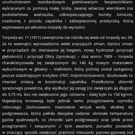
uruchomieniem standardowym gwintowanym bezpiecznikiem,
wykręcanym za pomocą małej śruby, zwanej wówczas wiercikiem (na
podobieństwo wiatraczka, odbezpieczającego bomby lotnicze),
osadzonej z przodu zapalnika i zabezpieczonej przetyczką, którą
wyjmowano po włożeniu torpedy do wyrzutni.
Torpeda wz. 11 (1911) zewnętrznie nie różniła się wiele od torpedy wz. 04.
Za to wewnątrz wprowadzono wiele znaczących zmian. Oprócz zmian
w przyrządach do sterowania jej biegiem, nowy hydrostat (przyrząd
głębokości) i przyrząd Obry (żyroskop) – oba wzoru 1909 – torpeda
charakteryzowała się zwiększonym do 140 kg nowym materiałem
wybuchowym w głowicy – melinitem, który później został zastąpiony
jeszcze stabilniejszym trotylem (TNT, trójnitrotoluenem). Skutkowało to
również zmianą w konstrukcji zapalnika. Przedłużono zbiornik
sprężonego powietrza, aby wydłużyć jej zasięg (co zwiększyło jej długość
do 5,75 m), lecz nie zwiększono jego ciśnienia – dalej było to 150 kg/cm.
Największą innowacją było jednak samo przygotowanie czynnika
roboczego. Zastosowano mianowicie wtrysk wody słodkiej do
podgrzewacza, która pełniła dwojakie zadanie: obniżała temperaturę
gazów spalinowych, co chroniło sam podgrzewacz oraz silnik przed
przegrzaniem i związanymi z tym awariami, ponadto pozwoliło
w znaczący sposób zwiększyć prężność mieszanki parowo-gazowej (od