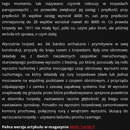
tego momentu tak nazywano czynnik roboczy w torpedach
parogazowych) , co pozwoliło zwiększyć jej zasięg i prędkość; przy
prędkości 35 węzłów zasięg wynosił 4000 m, zaś przy prędkości
zmniejszonej do 28 węzłów wzrastał nawet do 8000 m. Co prawda
torpedy wz. 1911 nie miały być, póki co, użyte jako broń, ale później
wróciła ich sprawa, o czym dalej.
Wyrzutnie torped, wz. 04, bardzo archaiczne i prymitywne w swej
konstrukcji, przyszły do kraju razem z torpedami. Były one obrotowe;
składały się z dwóch niezależnych zespołów: nieruchomego,
stanowiącego podstawę wyrzutni z bieżnią, po której poruszały się rolki
wyrzutni ruchomej i jarzma mocującego czop obrotowy wyrzutni oraz
ruchomego, na który składały się rury torpedowe (dwie lub jedna)
mocowane na wspólnej podstawie z czopem obrotowym, z przyrządu
odpalającego i z zamka z zasuwą zapałową systemu Vial. W wyrzutni
znajdowały się gniazda, przez które podładowywano sprężone powietrze
w zbiorniku torpedy, nastawiano ręcznie głębokość jej biegu oraz
nastawiano żyroskop. Ponadto na wyrzutni torpedowej zamontowano
komorę prochową, połączoną rurą z wnętrzem wyrzutni, służącą do
wyrzucania torpedy – używano ładunku prochu czarnego.
Pełna wersja artykułu w magazynie
MSiO 7-8/2017