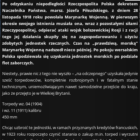
Po odzyskaniu niepodległości Rzeczpospolita Polska dekretem
Naczelnika Państwa, marsz. Józefa Piłsudskiego, z dniem 28
listopada 1918 roku powołała Marynarkę Wojenną. W pierwszym
okresie swojego istnienia musiała ona, wraz z pozostałymi siłami
Rzeczypospolitej, odpierać ataki wojsk bolszewickiej Rosji i z racji
tego jej działania skupiły się na zagospodarowaniu i użyciu
zdobytych jednostek rzecznych. Czas na „prawdziwą, morską”
Marynarkę Wojenną nadszedł nieco później. Po pokoju wersalskim
Polska spodziewała się uzyskania jednostek morskich po podziale
flot zaborczych.
Niestety, prawie nic z tego nie wyszło – „na odczepnego” uzyskała jedynie
sześć torpedowców, kompletnie rozbrojonych i w fatalnym stanie
technicznym, uniemożliwiającym nawet samodzielne przejście do kraju,
jako że przejęto je w Wielkiej Brytanii.
Torpedy wz. 04 (1904)
i wz. 11 (1911) kalibru
450 mm
Chcąc uzbroić te jednostki, w ramach przyznanych kredytów francuskich,
w 1923 roku rozpoczęto czynić starania o zakup m.in. torped i wyrzutni