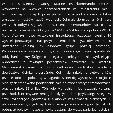
W 1941 r. Niemcy utworzyli Marine¬einsatzkommandos (M.E.K.),
wzorowane na włoskich doświadczeniach w umieszczaniu min i
ładunków wybuchowych przez płetwonurków pod statkami, a także
wysadzania mostów i zapór wodnych. Od maja do grudnia 1943 r. we
Włoszech odbyło się wspólne szkolenie płetwonurków-instruktorów
niemieckich i włoskich. Od stycznia 1944 r. w Valdagno na północy Włoch
(koło Vicenzy) nowo wyszkoleni instruktorzy rozpoczęli trening 30
wyselekcjonowanych, najlepszych niemieckich pływaków (w marcu
utworzono kolejną, 25 osobową grupę, później następne).
Płetwonurkowie wyposażeni byli w najnowszego typu aparaty do
oddychania firmy Dräger o obiegu zamkniętym – nie wydzielające
widocznych z zewnątrz pęcherzyków powietrza. W kwietniu
Marineeinsatzkommandos podporządkowano wydziałowi szkolenia
dowództwa Kleinkampfverbände. Od maja szkolenie płetwonurków
przeniesiono na położoną w Lagunie Weneckiej wyspę San Giorgio in
Alga, gdzie trenowano podkładanie min na dwóch starych frachtowcach,
oraz do szkoły SS w Bad Tölz koło Monachium. Jednocześnie kursanci
przechodzili intensywne treningi kondycyjne i kurs języka angielskiego. W
chwili rozpoczęcia lądowania sił alianckich w Normandii pierwszych 30
płetwonurków było gotowych do działań przeciwko wrogowi. Jednak ich
potencjał bojowy nie został wykorzystany do wysadzania jednostek sił