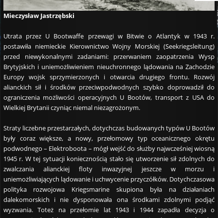
Mieczysław Jastrzębski
Utrata przez U Bootwaffe przewagi w Bitwie o Atlantyk w 1943 r.
postawiła niemieckie Kierownictwo Wojny Morskiej (Seekriegsleitung)
przed niewykonalnymi zadaniami: przerwaniem zaopatrzenia Wysp
Brytyjskich i uniemożliwieniem nieuchronnego lądowania na Zachodzie
Europy wojsk sprzymierzonych i otwarcia drugiego frontu. Rozwój
alianckich sił i środków przeciwpodwodnych szybko doprowadził do
ograniczenia możliwości operacyjnych U Bootów, transport z USA do
Wielkiej Brytanii czyniąc niemal niezagrożonym.
Straty liczebne przestarzałych, dotychczas budowanych typów U Bootów
były coraz większe, a nowy, przełomowy typ oceanicznego okrętu
podwodnego – Elektroboota – mógł wejść do służby najwcześniej wiosną
1945 r. W tej sytuacji koniecznością stało się utworzenie sił zdolnych do
zwalczania alianckiej floty inwazyjnej jeszcze w morzu i
uniemożliwiających lądowanie i uchwycenie przyczółków. Dotychczasowa
polityka rozwojowa Kriegsmarine skupiona była na działaniach
dalekomorskich i nie dysponowała ona środkami zdolnymi podjąć
wyzwania. Toteż na przełomie lat 1943 i 1944 zapadła decyzja o