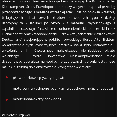
utworzeniu dowództwa małych zespołów operacyjnych – Komandos der
Kleinkampfverbände. Prawdopodobnie duży wpływ na nią miał przebieg
przeprowadzonego 3 miesiące wcześniej ataku, tuż po połowie września,
6 brytyjskich miniaturowych okrętów podwodnych typu X (każdy
uzbrojony w 2 ładunki po około 2 t materiału wybuchowego z
zapalnikami czasowymi) na silnie chronione niemieckie pancerniki Tirpitz
i Scharnhorst oraz krążownik ciężki Lützow (ex-„pancernik kieszonkowy”
Deutschland) stacjonujące w pobliżu norweskiego fiordu Alta. Efektem
wykorzystania tych dywersyjnych środków walki było uszkodzenie i
wycofanie z linii ówczesnego największego niemieckiego okrętu
wojennego – Tirpitza. Dowództwo Kleinkampfverbände miało
dysponować operującą na wodach przybrzeżnych „bronią ostatniego
ratunku”, trudną do zlokalizowania, którą stanowić miały:
płetwonurkowie-pływacy bojowi;
motorówki wypełnione ładunkami wybuchowymi (Sprengboote);
miniaturowe okręty podwodne.
PŁYWACY BOJOWI