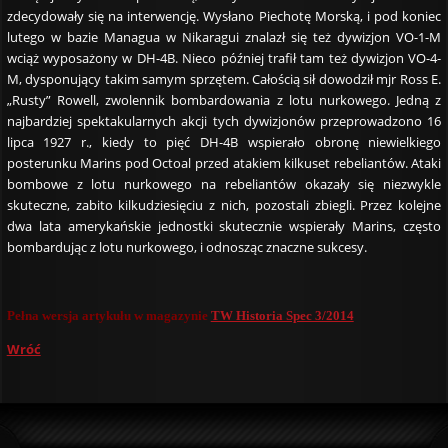
zdecydowały się na interwencję. Wysłano Piechotę Morską, i pod koniec
lutego w bazie Managua w Nikaragui znalazł się też dywizjon VO-1-M
wciąż wyposażony w DH-4B. Nieco później trafił tam też dywizjon VO-4-
M, dysponujący takim samym sprzętem. Całością sił dowodził mjr Ross E.
„Rusty” Rowell, zwolennik bombardowania z lotu nurkowego. Jedną z
najbardziej spektakularnych akcji tych dywizjonów przeprowadzono 16
lipca 1927 r., kiedy to pięć DH-4B wspierało obronę niewielkiego
posterunku Marins pod Octoal przed atakiem kilkuset rebeliantów. Ataki
bombowe z lotu nurkowego na rebeliantów okazały się niezwykle
skuteczne, zabito kilkudziesięciu z nich, pozostali zbiegli. Przez kolejne
dwa lata amerykańskie jednostki skutecznie wspierały Marins, często
bombardując z lotu nurkowego, i odnosząc znaczne sukcesy.
Pełna wersja artykułu w magazynie
TW Historia Spec 3/2014
Wróć