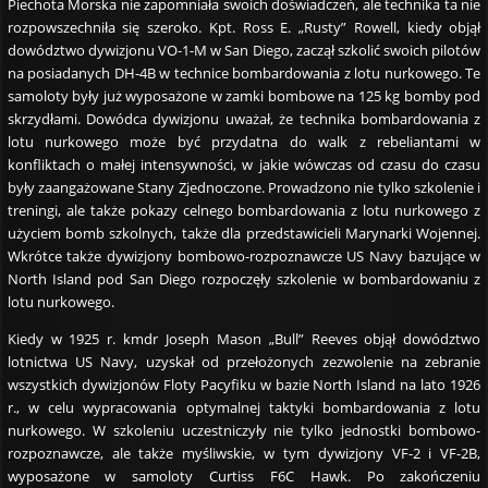
Piechota Morska nie zapomniała swoich doświadczeń, ale technika ta nie
rozpowszechniła się szeroko. Kpt. Ross E. „Rusty” Rowell, kiedy objął
dowództwo dywizjonu VO-1-M w San Diego, zaczął szkolić swoich pilotów
na posiadanych DH-4B w technice bombardowania z lotu nurkowego. Te
samoloty były już wyposażone w zamki bombowe na 125 kg bomby pod
skrzydłami. Dowódca dywizjonu uważał, że technika bombardowania z
lotu nurkowego może być przydatna do walk z rebeliantami w
konfliktach o małej intensywności, w jakie wówczas od czasu do czasu
były zaangażowane Stany Zjednoczone. Prowadzono nie tylko szkolenie i
treningi, ale także pokazy celnego bombardowania z lotu nurkowego z
użyciem bomb szkolnych, także dla przedstawicieli Marynarki Wojennej.
Wkrótce także dywizjony bombowo-rozpoznawcze US Navy bazujące w
North Island pod San Diego rozpoczęły szkolenie w bombardowaniu z
lotu nurkowego.
Kiedy w 1925 r. kmdr Joseph Mason „Bull” Reeves objął dowództwo
lotnictwa US Navy, uzyskał od przełożonych zezwolenie na zebranie
wszystkich dywizjonów Floty Pacyfiku w bazie North Island na lato 1926
r., w celu wypracowania optymalnej taktyki bombardowania z lotu
nurkowego. W szkoleniu uczestniczyły nie tylko jednostki bombowo-
rozpoznawcze, ale także myśliwskie, w tym dywizjony VF-2 i VF-2B,
wyposażone w samoloty Curtiss F6C Hawk. Po zakończeniu