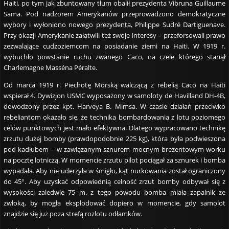
Haiti, po tym jak zbuntowany tłum obalił prezydenta Vibruna Guillaume
Sama. Pod nadzorem Amerykanów przeprowadzono demokratyczne
wybory i wyłoniono nowego prezydenta, Philippe Sudré Dartiguenave.
Przy okazji Amerykanie załatwili też swoje interesy – przeforsowali prawo
zezwalające cudzoziemcom na posiadanie ziemi na Haiti. W 1919 r.
wybuchło powstanie ruchu zwanego Caco, na czele którego stanął
Charlemagne Masséna Péralte.
Od marca 1919 r. Piechotę Morską walczącą z rebelią Caco na Haiti
wspierał 4. Dywizjon USMC wyposażony w samoloty de Havilland DH-4B,
dowodzony przez kpt. Harveya B. Mimsa. W czasie działań przeciwko
rebeliantom okazało się, że technika bombardowania z lotu poziomego
celów punktowych jest mało efektywna. Dlatego wypracowano technikę
zrzutu dużej bomby (prawdopodobnie 225 kg), która była podwieszona
pod kadłubem – w zawiązanym sznurem mocnym brezentowym worku
na pocztę lotniczą. W momencie zrzutu pilot pociągał za sznurek i bomba
wypadała. Aby nie uderzyła w śmigło, kąt nurkowania został ograniczony
do 45°. Aby uzyskać odpowiednią celność zrzut bomby odbywał się z
wysokości zaledwie 75 m. z tego powodu bomba miała zapalnik ze
zwłoką, by mogła eksplodować dopiero w momencie, gdy samolot
znajdzie się już poza strefą rozlotu odłamków.