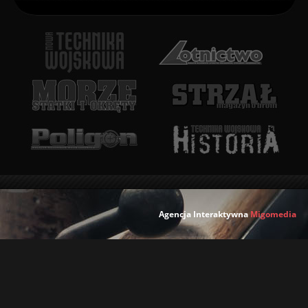
Agencja Interaktywna
Migomedia