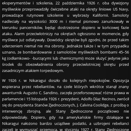
eksperymentów i szkolenia, 22 października 1926 r. oba dywizjony
myśliwskie przeprowadziły ćwiczebne ataki na okręty liniowe US Navy,
prowadzące rutynowe szkolenie u wybrzeży Kalifornii. Samoloty
nadleciały na wysokości 3000 m i niemal pionowo zanurkowały w
kierunku pancerników, będąc dostrzeżone dopiero w końcowej fazie
ataku. Alarm przeciwlotniczy na okrętach ogłoszono w momencie, gdy
myśliwce już odlatywały. Dowódcy okrętów byli zgodni, że przed takim
uderzeniem niemal nie ma obrony. Jednakże także i w tym przypadku
uznano, że bombardowanie z samolotów myśliwskich bombami 45–56
kg (odłamkowo- -burzącymi lub chemicznymi) może służyć jedynie jako
środek do obezwładnienia obrony przeciwlotniczej okrętu przed
zasadniczym atakiem torpedowym.
W 1926 r. w Nikaragui doszło do kolejnych niepokojów. Opozycja
wspierana przez rebeliantów, na czele których wkrótce stanął znany
awanturnik Augusto C. Sandino, zaczęła przeforsowywać różne prawa w
parlamencie i 15 listopada 1926 r. prezydent, Adolfo Díaz Recinos, zwrócił
się do prezydenta Stanów Zjednoczonych, J. Calvina Coolidge, z prośbą o
interwencję zbrojną, ale Stany Zjednoczone początkowo nie
odpowiedziały. Dopiero, gdy na amerykańskie firmy działające w
Nikaragui nałożono bardzo uciążliwe podatki, a uzbrojeni rebelianci
zaczęli je wymuszać przemocą, w styczniu 1927 r. Stany Zjednoczone