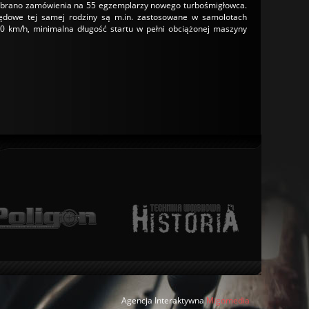
ebrano zamówienia na 55 egzemplarzy nowego turbośmigłowca.
pędowe tej samej rodziny są m.in. zastosowane w samolotach
0 km/h, minimalna długość startu w pełni obciążonej maszyny
Agencja Interaktywna
Migomedia