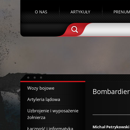
O NAS
ARTYKUŁY
PRENUM
Wozy bojowe
Bombardie
Artyleria lądowa
Uzbrojenie i wyposażenie
żołnierza
Michał Petrykowski
Łączność i informatyka