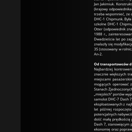
Jan Jakimiuk. Konstru
(krajowy odpowiednika
trzeba wspomnieć, że 
DHC-1 Chipmunk. Była t
szkolne DHC-1 Chipmun
Otter (odpowiednik zn
1988 r., zainteresowa
Dwadzieścia lat po za
znalazły się modyfikac
3S (stosowany w rolnic
An-2.
Od transportowców do
Najbardziej kontrower
znacznie większych tr
miejscami pasażerski
mogących operować z 
Stanach Zjednoczonych
„miejskich” portów wyp
samolot DHC-7 Dash 7,
eksploatowanych z najb
lat później rozpoczęt
potencjalnych nabywców
dość małą prędkością 
Dash 7, stanowiącym 
ekonomię oraz poprawę