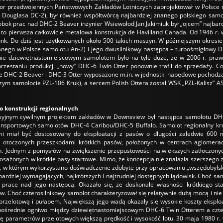
ktor przedwojennych Państwowych Zakładów Lotniczych zaprojektował w Polsce
 Douglasa DC-2), był również współtwórcą najbardziej znanego polskiego sam
obok prac nad DHC-2 Beaver inżynier Wsiewołod Jan Jakimiuk był „ojcem” najba
o pierwsza całkowicie metalowa konstrukcja de Havilland Canada. Od 1946 r. w 
k. Do dziś jest użytkowanych około 500 takich maszyn. W późniejszym okresie
anego w Polsce samolotu An-2) i jego dwusilnikowy następca – turbośmigłowy 
nie dziewiętnastomiejscowym samolotem było na tyle duże, że w 2006 r. prawa
przestaniu produkcji „nowy” DHC-6 Twin Otter ponownie trafił do sprzedaży. Co
je DHC-2 Beaver i DHC-3 Otter wyposażone m.in. w jednostki napędowe pochodzące
zym samolocie PZL-106 Kruk), a sercem Polish Ottera został WSK „PZL-Kalisz” 
 konstrukcji regionalnych
syjnym cywilnym projektem zakładów w Downsview był następca samolotu DHC-6
ansportowych samolotów DHC-4 Caribou/DHC-5 Buffalo. Samolot regionalny krót
mi miał być dostosowany do eksploatacji z pasów o długości zaledwie 600 
otoczonych przeszkodami krótkich pasów, położonych w centrach aglomeracji
. Jednym z pomysłów na zwiększenie przepustowości największych zatłoczonych
osażonych w krótkie pasy startowe. Mimo, że koncepcja nie znalazła szerszego 
 w którym wykorzystano doświadczenie zdobyte przy opracowaniu „wszędobylsk
ardziej wymagających, najkrótszych i najtrudniej dostępnych lądowisk. Choć sam
o prace nad jego następcą. Okazało się, że doskonałe własności krótkiego sta
. Choć czterosilnikowy samolot charakteryzował się relatywnie dużą mocą i nie
przelotową i pułapem. Największą jego wadą okazały się wysokie koszty eksplo
pośrednie ogniwo między dziewiętnastomiejscowym DHC-6 Twin Otterem a czte
 parametrów przelotowych większą prędkość i wysokość lotu. 30 maja 1980 r. 