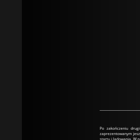
Po zakończeniu drug
zaprezentowanym jeszc
startu i lądowania. W