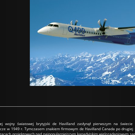
iej wojny światowej brytyjski de Havilland zasłynął pierwszym na świe
ze w 1949 r. Tymczasem znakiem firmowym de Havilland Canada po drugiej stro
 pracach projektowych nad najpopularniejszym kanadyjskim wielozadaniowym sam