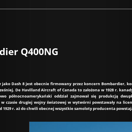
dier Q400NG
 jako Dash 8 jest obecnie firmowany przez koncern Bombardier, kor
eśniej. De Havilland Aircraft of Canada to założona w 1928 r. kanadyj
owo północnoamerykański oddział zajmował się produkcją dwup
 w czasie drugiej wojny światowej w wytwórni powstawały na lice
 1929 r. aż do chwili obecnej wszystkie samoloty producenta powstaj