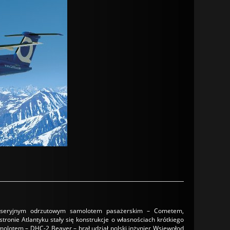
cie seryjnym odrzutowym samolotem pasażerskim – Cometem,
nie Atlantyku stały się konstrukcje o własnościach krótkiego
olotem – DHC-2 Beaver – brał udział polski inżynier Wsiewołod