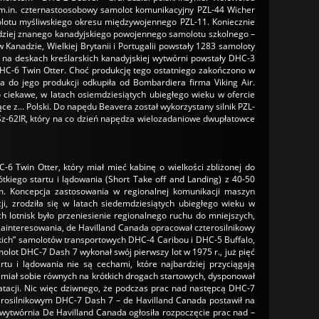
 m.in. czternastoosobowy samolot komunikacyjny PZL-44 Wicher
olotu myśliwskiego okresu międzywojennego PZL-11. Koniecznie
rdziej znanego kanadyjskiego powojennego samolotu szkolnego –
Kanadzie, Wielkiej Brytanii i Portugalii powstały 1283 samoloty
 na deskach kreślarskich kanadyjskiej wytwórni powstały DHC-3
DHC-6 Twin Otter. Choć produkcję tego ostatniego zakończono w
 do jego produkcji odkupiła od Bombardiera firma Viking Air.
 ciekawe, w latach osiemdziesiątych ubiegłego wieku w ofercie
 z... Polski. Do napędu Beavera został wykorzystany silnik PZL-
ASz-62IR, który na co dzień napędza wielozadaniowe dwupłatowce
 Twin Otter, który miał mieć kabinę o wielkości zbliżonej do
kiego startu i lądowania (Short Take off and Landing) z 40-50
m. Koncepcja zastosowania w regionalnej komunikacji maszyn
, zrodziła się w latach siedemdziesiątych ubiegłego wieku w
 lotnisk było przeniesienie regionalnego ruchu do mniejszych,
zainteresowania, de Havilland Canada opracował czterosilnikowy
ich” samolotów transportowych DHC-4 Caribou i DHC-5 Buffalo,
olot DHC-7 Dash 7 wykonał swój pierwszy lot w 1975 r., już pięć
rtu i lądowania nie są cechami, które najbardziej przyciągają
 miał sobie równych na krótkich drogach startowych, dysponował
atacji. Nic więc dziwnego, że podczas prac nad następcą DHC-7
rosilnikowym DHC-7 Dash 7 – de Havilland Canada postawił na
wytwórnia De Havilland Canada ogłosiła rozpoczęcie prac nad –