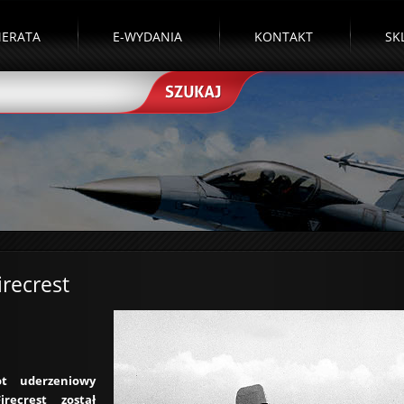
ERATA
E-WYDANIA
KONTAKT
SK
irecrest
ot uderzeniowy
irecrest został