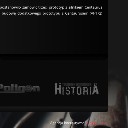
 postanowiło zamówić trzeci prototyp z silnikiem Centaurus
(b) na budowę dodatkowego prototypu z Centaurusem (VF172)
Agencja Interaktywna
Migomedia