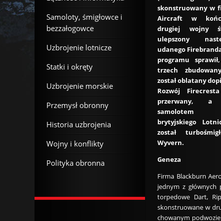
skonstruowany w f
Samoloty, śmigłowce i
Aircraft w koń
bezzałogowce
drugiej wojny ś
ulepszony nast
Uzbrojenie lotnicze
udanego Firebranda.
programu sprawił,
Statki i okręty
trzech zbudowan
został oblatany dop
Uzbrojenie morskie
Rozwój Firecresta
przerwany, a 
Przemysł obronny
samolotem ud
brytyjskiego Lotn
Historia uzbrojenia
został turbośmi
Wyvern.
Wojny i konflikty
Geneza
Polityka obronna
Firma Blackburn Aero
jednym z głównych p
torpedowe Dart, Rip
skonstruowane w drug
chowanym podwoziem.