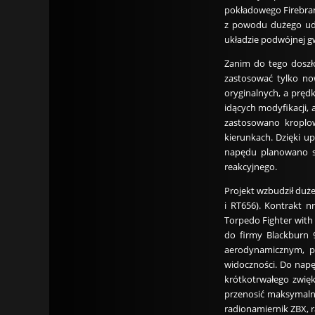
pokładowego Firebran
z powodu dużego udź
układzie podwójnej gw
Zanim do tego doszło
zastosować tylko now
oryginalnych, a pręd
idących modyfikacji,
zastosowano kroplo
kierunkach. Dzięki u
napędu planowano s
reakcyjnego.
Projekt wzbudził duż
i RT656). Kontrakt n
Torpedo Fighter with
do firmy Blackburn 9
aerodynamicznym, po
widoczności. Do napę
krótkotrwałego zwię
przenosić maksymalni
radionamiernik ZBX, r