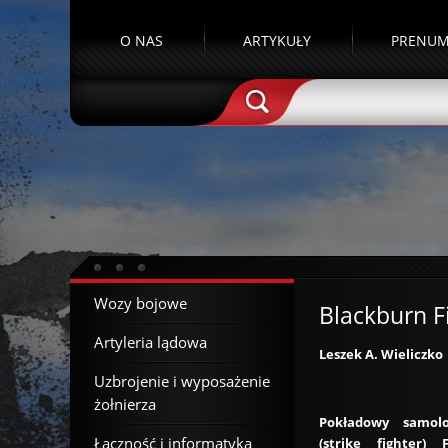
O NAS
ARTYKUŁY
PRENUM
Wozy bojowe
Blackburn F
Artyleria lądowa
Leszek A. Wieliczko
Uzbrojenie i wyposażenie
żołnierza
Pokładowy samol
Łączność i informatyka
(strike fighter) F