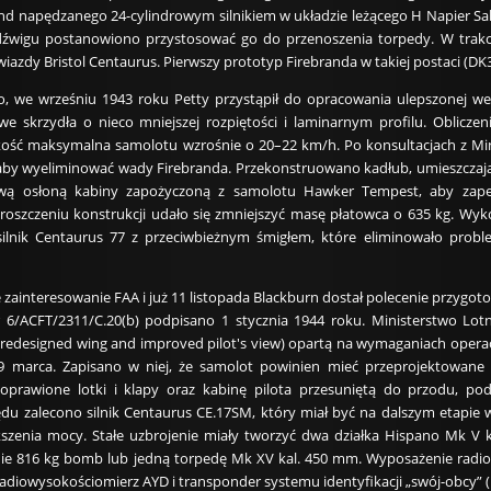
d napędzanego 24-cylindrowym silnikiem w układzie leżącego H Napier Sabre
wigu postanowiono przystosować go do przenoszenia torpedy. W trakcie
iazdy Bristol Centaurus. Pierwszy prototyp Firebranda w takiej postaci (DK3
, we wrześniu 1943 roku Petty przystąpił do opracowania ulepszonej we
e skrzydła o nieco mniejszej rozpiętości i laminarnym profilu. Obliczen
kość maksymalna samolotu wzrośnie o 20–22 km/h. Po konsultacjach z Min
 aby wyeliminować wady Firebranda. Przekonstruowano kadłub, umieszczając 
wą osłoną kabiny zapożyczoną z samolotu Hawker Tempest, aby zapew
proszczeniu konstrukcji udało się zmniejszyć masę płatowca o 635 kg. Wyk
ilnik Centaurus 77 z przeciwbieżnym śmigłem, które eliminowało pr
e zainteresowanie FAA i już 11 listopada Blackburn dostał polecenie prz
r 6/ACFT/2311/C.20(b) podpisano 1 stycznia 1944 roku. Ministerstwo Lotn
 redesigned wing and improved pilot's view) opartą na wymaganiach opera
 marca. Zapisano w niej, że samolot powinien mieć przeprojektowane sk
prawione lotki i klapy oraz kabinę pilota przesuniętą do przodu, po
du zalecono silnik Centaurus CE.17SM, który miał być na dalszym etapie
kszenia mocy. Stałe uzbrojenie miały tworzyć dwa działka Hispano Mk V
e 816 kg bomb lub jedną torpedę Mk XV kal. 450 mm. Wyposażenie radiowe
adiowysokościomierz AYD i transponder systemu identyfikacji „swój-obcy” (Id