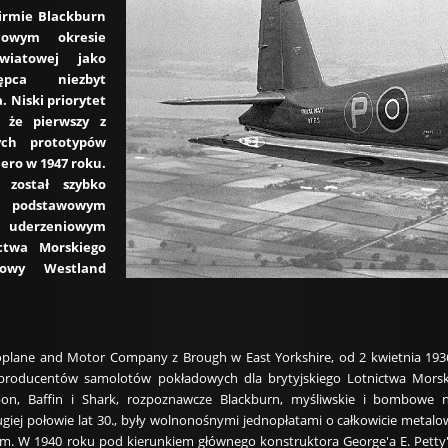
irmie Blackburn
cowym okresie
wiatowej jako
ępca niezbyt
 Niski priorytet
 że pierwszy z
ych prototypów
iero w 1947 roku.
 został szybko
podstawowym
erzeniowym
ictwa Morskiego
głowy Westland
plane and Motor Company z Brough w East Yorkshire, od 2 kwietnia 1936 r
roducentów samolotów pokładowych dla brytyjskiego Lotnictwa Morskieg
on, Baffin i Shark, rozpoznawcze Blackburn, myśliwskie i bombowe n
iej połowie lat 30., były wolnonośnymi jednopłatami o całkowicie metalowe
 W 1940 roku pod kierunkiem głównego konstruktora George'a E. Petty'