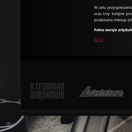
W celu przyspieszeni
oraz trzy kolejne pr
podpisano miesiąc póź
Pełna wersja artyku
Wróć