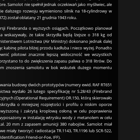
. Samolot nie spełnił jednak oczekiwań jako myśliwiec, ale
 dalszego rozwoju wymieniono silnik na 18-cylindrowy w
72) został oblatany 21 grudnia 1943 roku.
rsji Firebranda o wyższych osiągach. Początkowo planował
ia wskazywały, że takie skrzydła będą lżejsze o 318 kg od
isterstwem Lotnictwa (Air Ministry) dokonano jednak dalej
kabinę pilota bliżej przodu kadłuba i nieco wyżej. Ponadto
nić pilotowi znacznie lepszą widoczność we wszystkich
orzystano to do zwiększenia zapasu paliwa o 318 litrów. Do
oblem znoszenia samolotu w bok wskutek dużego momentu
ygotowania budowy dwóch prototypów (numery ewid. RAF RT651
ictwa wydało 26 lutego specyfikację nr S.28/43 (Firebrand
cyjnych (Operational Requirement) OR.150, którą skierowało
rzydła o mniejszej rozpiętości i profilu o niskim oporze
dwyższoną i zakrytą kroplową osłoną w celu poprawienia
 wyposażony w instalację wtrysku wody z metanolem w celu
 kal. 20 mm z zapasem amunicji 380 nabojów. Samolot miał
 miały tworzyć: radiostacja TR.1143, TR.1196 lub SCR-522,
entification Friend-or-Foe, IFF).