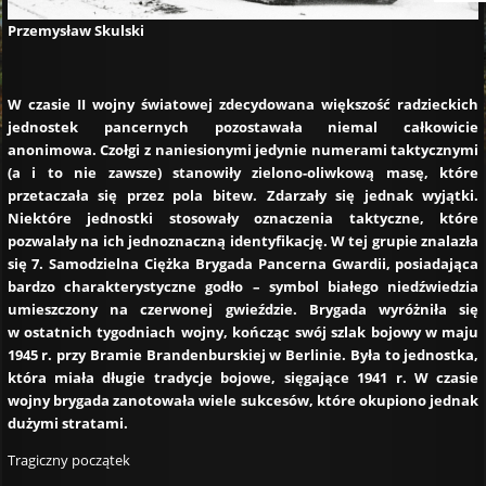
Przemysław Skulski
W czasie II wojny światowej zdecydowana większość radzieckich
jednostek pancernych pozostawała niemal całkowicie
anonimowa. Czołgi z naniesionymi jedynie numerami taktycznymi
(a i to nie zawsze) stanowiły zielono-oliwkową masę, które
przetaczała się przez pola bitew. Zdarzały się jednak wyjątki.
Niektóre jednostki stosowały oznaczenia taktyczne, które
pozwalały na ich jednoznaczną identyfikację. W tej grupie znalazła
się 7. Samodzielna Ciężka Brygada Pancerna Gwardii, posiadająca
bardzo charakterystyczne godło – symbol białego niedźwiedzia
umieszczony na czerwonej gwieździe. Brygada wyróżniła się
w ostatnich tygodniach wojny, kończąc swój szlak bojowy w maju
1945 r. przy Bramie Brandenburskiej w Berlinie. Była to jednostka,
która miała długie tradycje bojowe, sięgające 1941 r. W czasie
wojny brygada zanotowała wiele sukcesów, które okupiono jednak
dużymi stratami.
Tragiczny początek