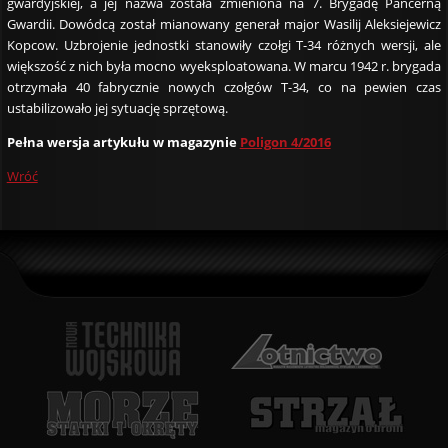
gwardyjskiej, a jej nazwa została zmieniona na 7. Brygadę Pancerną
Gwardii. Dowódcą został mianowany generał major Wasilij Aleksiejewicz
Kopcow. Uzbrojenie jednostki stanowiły czołgi T-34 różnych wersji, ale
większość z nich była mocno wyeksploatowana. W marcu 1942 r. brygada
otrzymała 40 fabrycznie nowych czołgów T-34, co na pewien czas
ustabilizowało jej sytuację sprzętową.
Pełna wersja artykułu w magazynie
Poligon 4/2016
Wróć