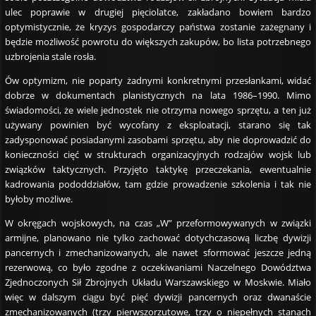
ulec poprawie w drugiej pięciolatce, zakładano bowiem bardzo
optymistycznie, że kryzys gospodarczy państwa zostanie zażegnany i
będzie możliwość powrotu do większych zakupów, bo lista potrzebnego
uzbrojenia stale rosła.
Ów optymizm, nie poparty żadnymi konkretnymi przesłankami, widać
dobrze w dokumentach planistycznych na lata 1986–1990. Mimo
świadomości, że wiele jednostek nie otrzyma nowego sprzętu, a ten już
używany powinien być wycofany z eksploatacji, starano się tak
zadysponować posiadanymi zasobami sprzętu, aby nie doprowadzić do
konieczności cięć w strukturach organizacyjnych rodzajów wojsk lub
związków taktycznych. Przyjęto taktykę przeczekania, ewentualnie
kadrowania pododdziałów, tam gdzie prowadzenie szkolenia i tak nie
byłoby możliwe.
W okręgach wojskowych, na czas „W” przeformowywanych w związki
armijne, planowano nie tylko zachować dotychczasową liczbę dywizji
pancernych i zmechanizowanych, ale nawet sformować jeszcze jedną
rezerwową, co było zgodne z oczekiwaniami Naczelnego Dowództwa
Zjednoczonych Sił Zbrojnych Układu Warszawskiego w Moskwie. Miało
więc w dalszym ciągu być pięć dywizji pancernych oraz dwanaście
zmechanizowanych (trzy pierwszorzutowe, trzy o niepełnych stanach