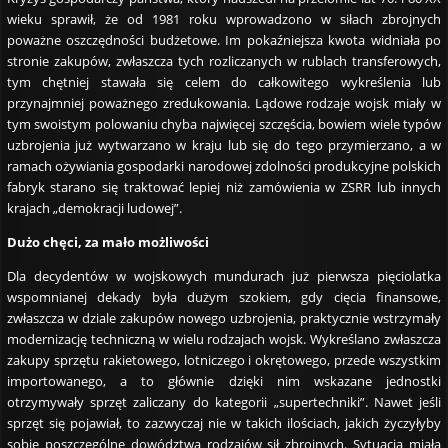
wieku sprawił, że od 1981 roku wprowadzono w siłach zbrojnych
poważne oszczędności budżetowe. Im pokaźniejsza kwota widniała po
stronie zakupów, zwłaszcza tych rozliczanych w rublach transferowych,
tym chętniej stawała się celem do całkowitego wykreślenia lub
przynajmniej poważnego zredukowania. Lądowe rodzaje wojsk miały w
tym swoistym polowaniu chyba najwięcej szczęścia, bowiem wiele typów
uzbrojenia już wytwarzano w kraju lub się do tego przymierzano, a w
ramach ożywiania gospodarki narodowej zdolności produkcyjne polskich
fabryk starano się traktować lepiej niż zamówienia w ZSRR lub innych
krajach „demokracji ludowej”.
Dużo chęci, za mało możliwości
Dla decydentów w wojskowych mundurach już pierwsza pięciolatka
wspomnianej dekady była dużym szokiem, gdy cięcia finansowe,
zwłaszcza w dziale zakupów nowego uzbrojenia, praktycznie wstrzymały
modernizację techniczną w wielu rodzajach wojsk. Wykreślano zwłaszcza
zakupy sprzętu rakietowego, lotniczego i okrętowego, przede wszystkim
importowanego, a to głównie dzięki nim wskazane jednostki
otrzymywały sprzęt zaliczany do kategorii „supertechniki”. Nawet jeśli
sprzęt się pojawiał, to zazwyczaj nie w takich ilościach, jakich życzyłyby
sobie poszczególne dowództwa rodzajów sił zbrojnych. Sytuacja miała