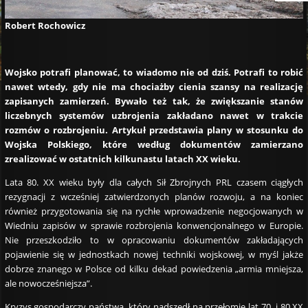
Robert Rochowicz
Wojsko potrafi planować, to wiadomo nie od dziś. Potrafi to robić
nawet wtedy, gdy nie ma chociażby cienia szansy na realizację
zapisanych zamierzeń. Bywało też tak, że zwiększanie stanów
liczebnych systemów uzbrojenia zakładano nawet w trakcie
rozmów o rozbrojeniu. Artykuł przedstawia plany w stosunku do
Wojska Polskiego, które według dokumentów zamierzano
zrealizować w ostatnich kilkunastu latach XX wieku.
Lata 80. XX wieku były dla całych Sił Zbrojnych PRL czasem ciągłych
rezygnacji z wcześniej zatwierdzonych planów rozwoju, a na koniec
również przygotowania się na rychłe wprowadzenie negocjowanych w
Wiedniu zapisów w sprawie rozbrojenia konwencjonalnego w Europie.
Nie przeszkodziło to w opracowaniu dokumentów zakładających
pojawienie się w jednostkach nowej techniki wojskowej, w myśl jakże
dobrze znanego w Polsce od kilku dekad powiedzenia „armia mniejsza,
ale nowocześniejsza”.
Kryzys gospodarczy państwa, który nadszedł na przełomie lat 70. i 80 XX