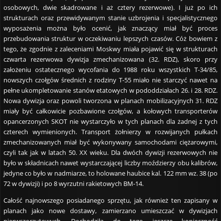
osobowych, dwie skadrowane i aż cztery rezerwowe). I już po ich
strukturach oraz przewidywanym stanie uzbrojenia i specjalistycznego
wyposażenia można było ocenić, jak znaczący miał być proces
przebudowania struktur w oczekiwaniu lepszych czasów. Cóż bowiem z
tego, że zgodnie z zaleceniami Moskwy miała pojawić się w strukturach
czwarta rezerwowa dywizja zmechanizowana (32. RDZ), skoro przy
założeniu ostatecznego wycofania do 1988 roku wszystkich T-34/85,
nowszych czołgów średnich z rodziny T-55 miało nie starczyć nawet na
pełne ukompletowanie stanów etatowych w pododdziałach 26. i 28. RDZ.
Nowa dywizja oraz powoli tworzona w planach mobilizacyjnych 31. RDZ
miały być całkowicie pozbawione czołgów, a kołowych transporterów
opancerzonych SKOT nie wystarczyło w tych planach dla żadnej z tych
czterech wymienionych. Transport żołnierzy w rozwijanych pułkach
zmechanizowanych miał być wykonywany samochodami ciężarowymi,
czyli tak jak w latach 50. XX wieku. Dla dwóch dywizji rezerwowych nie
było w składnicach nawet wystarczającej liczby moździerzy obu kalibrów,
jedyne co było w nadmiarze, to holowane haubice kal. 122 mm wz. 38 (po
72 w dywizji) i po 8 wyrzutni rakietowych BM-14.
Całość najnowszego posiadanego sprzętu, jak również ten zapisany w
planach jako nowe dostawy, zamierzano umieszczać w dywizjach
pierwszorzutowych. Dochodziła do tego jeszcze konieczność