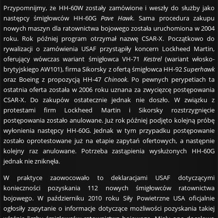
Przypomnijmy, że HH-60W zostały zamówione i weszły do służby jako
następcy śmigłowców HH-60G
Pave Hawk
. Sama procedura zakupu
nowych maszyn dla ratownictwa bojowego została uruchomiona w 2004
roku. Rok później program otrzymał nazwę CSAR-X. Początkowo do
rywalizacji o zamówienia USAF przystąpiły koncern Lockheed Martin,
oferujący wówczas wariant śmigłowca VH-71
Kestrel
(wariant włosko-
brytyjskiego AW101), firma Sikorsky z ofertą śmigłowca HH-92
Superhawk
oraz Boeing z propozycją HH-47
Chinook
. Po pewnych perypetiach ta
ostatnia oferta została w 2006 roku uznana za zwycięzcę postępowania
CSAR-X. Do zakupów ostatecznie jednak nie doszło. W związku z
protestami firm Lockheed Martin i Sikorsky rozstrzygnięcie
postępowania zostało anulowane. Już rok później podjęto kolejną próbę
wyłonienia następcy HH-60G. Jednak w tym przypadku postępowanie
zostało oprotestowane już na etapie zapytań ofertowych, a następnie
kolejny raz anulowane. Potrzeba zastąpienia wysłużonych HH-60G
jednak nie zniknęła.
W praktyce zaowocowało to deklaracjami USAF dotyczącymi
konieczności pozyskania 112 nowych śmigłowców ratownictwa
bojowego. W październiku 2010 roku Siły Powietrzne USA oficjalnie
ogłosiły zapytanie o informacje dotyczące możliwości pozyskania takiej