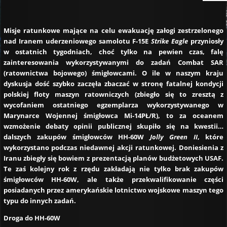
Misje ratunkowe mające na celu ewakuację załogi zestrzelonego
nad Iranem uderzeniowego samolotu F-15E
Strike Eagle
przyniosły
w ostatnich tygodniach, choć tylko na pewien czas, falę
zainteresowania wykorzystywanymi do zadań Combat SAR
(ratownictwa bojowego) śmigłowcami. O ile w naszym kraju
dyskusja dość szybko zaczęła zbaczać w stronę fatalnej kondycji
polskiej floty maszyn ratowniczych (zbiegło się to zresztą z
wycofaniem ostatniego egzemplarza wykorzystywanego w
Marynarce Wojennej śmigłowca Mi-14PŁ/R), to za oceanem
wzmożenie debaty opinii publicznej skupiło się na kwestii…
dalszych zakupów śmigłowców HH-60W
Jolly Green II
, które
wykorzystano podczas niedawnej akcji ratunkowej. Doniesienia z
Iranu zbiegły się bowiem z prezentacją planów budżetowych USAF.
Te zaś kolejny rok z rzędu zakładają nie tylko brak zakupów
śmigłowców HH-60W, ale także przekwalifikowanie części
posiadanych przez amerykańskie lotnictwo wojskowe maszyn tego
typu do innych zadań.
Droga do HH-60W