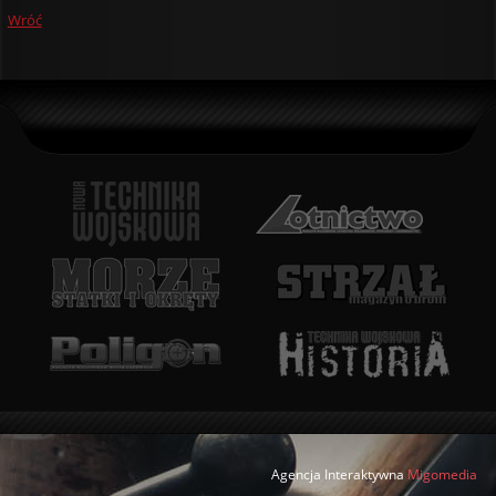
Wróć
Agencja Interaktywna
Migomedia