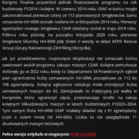
Kongres finalnie przywrócił jednak finansowanie programu na rok
budżetowy FY2014 i kolejne. W czerwcu 2014 roku USAF w końcu mogła
zakontraktować pierwsze cztery ze 112 planowanych śmigłowców. Samo
oznaczenie HH-60W zostało nadane im w listopadzie 2014 roku. Pierwszy
egzemplarz nowego śmigłowca CSAR oblatany został w maju 2019 roku.
Półtora roku później, na początku listopada 2020 roku, pierwsze
śmigłowce Sikorsky HH-60W
Jolly Green II
weszły w skład 347th Rescue
Group (Grupy Ratowniczej) 23rd Wing (Skrzydła).
Jak już przedstawiono, rozpoczęcie eksploatacji nie oznaczało końca
zawirowań wokół programu zakupu maszyn CSAR. Kolejne perturbacje
dotknęły go w 2022 roku, kiedy to Departament Sił Powietrznych ogłosił
plan ograniczenia liczby zamawianych HH-60W, początkowo ze 112 do
108 egzemplarzy. Kolejna ogłoszona redukcja miała zmniejszyć liczbę
zamawianych maszyn do 65. Zainicjowało to tradycyjną już walkę w
Kongresie, który ograniczył cięcia, przeznaczając środki na zakup
kolejnych kilkudziesięciu maszyn w latach budżetowych FY2023–2024.
Tym samym flota HH-60W USAF miałaby składać się z 91 egzemplarzy
(czyli o osiem mniej niż HH-60G). Liczba ta nie uwzględniała 11
zbudowanych maszyn testowych.
Pełna wersja artykułu w magazynie
NTW 4-5/2026