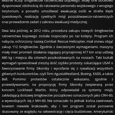
właśnie liczby śmigłowców ratownictwa bojowego. Miały one docelowo
dysponować zdolnością do ratowania personelu wojskowego z wrogiego
terytorium, a ponadto umożliwiać ewakuację osób w strefie klęsk
żywiołowych, realizację cywilnych misji poszukiwawczo-ratowniczych
oraz prowadzenie zadań z zakresu ewakuacji medycznej.
Dwa lata później, w 2012 roku, procedura zakupu nowych śmigłowców
ratownictwa bojowego została rozpoczęta po raz kolejny. Program ich
nabycia, ochrzczony nazwą Combat Rescue Helicopter, miał znowu objąć
zakup 112 śmigłowców. Zgodnie z ówczesnymi wymaganiami, maszyny
miały mieć promień działania sięgający przynajmniej 417 km oraz udźwig
680 kg i miejsca dla czterech poszkodowanych na noszach. Taki kształt
wymagań spowodował zresztą dość szybko protesty oskarżające USAF o
faworyzowanie firmy Sikorsky i wycofanie się z rywalizacji wszystkich
głównych konkurentów, czyli firm AgustaWestland, Boeing, EADS, a także
Bell. Pomimo protestów ostatecznie wskazano, zgodnie z
przewidywaniami, na propozycję firmy Sikorsky (wspieraną przez
koncern Lockheed Martin, który odpowiadał za systemy misji),
zakładającą dostawę śmigłowców początkowo oznaczonych jako CRH-60,
a wywodzących się z MH-60. Nie oznaczało to jednak końca zawirowań,
bowiem niewiele brakowało, aby i ten program został ponownie
skasowany ze względu na sekwestrację i cięcia budżetowe. Amerykański