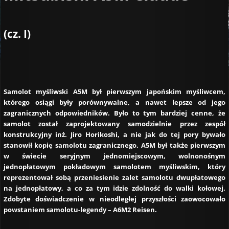
(cz. I)
Samolot myśliwski A5M był pierwszym japońskim myśliwcem,
którego osiągi były porównywalne, a nawet lepsze od jego
zagranicznych odpowiedników. Było to tym bardziej cenne, że
samolot został zaprojektowany samodzielnie przez zespół
konstrukcyjny inż. Jiro Horikoshi, a nie jak do tej pory bywało
stanowił kopię samolotu zagranicznego. A5M był także pierwszym
w świecie seryjnym jednomiejscowym, wolnonośnym
jednopłatowym pokładowym samolotem myśliwskim, który
reprezentował sobą przeniesienie zalet samolotu dwupłatowego
na jednopłatowy, a co za tym idzie zdolność do walki kołowej.
Zdobyte doświadczenie w nieodległej przyszłości zaowocowało
powstaniem samolotu-legendy – A6M2 Reisen.