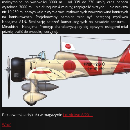
maksymalna na wysokości 3000 m – od 335 do 370 km/h; czas naboru
wysokości 3000 m – nie dłużej niż 4 minuty; rozpiętość skrzydeł – nie większa
niż 10,250 m, co wynikało z wymiarów użytkowanych wówczas wind lotniczych
na lotniskowcach. Projektowany samolot miał być następcą myśliwca
Nakajima A1N. Realizację założeń konstrukcyjnych na zasadzie konkursu
Mitsubishi i Nakajima. Prototyp charakteryzujący się lepszymi osiągami miał
później trafić do produkcji seryjnej.
Pełna wersja artykułu w magazynie
Lotnictwo 8/2011
Wróć