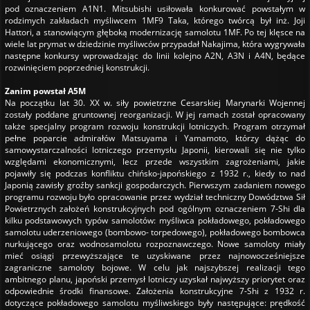
pod oznaczeniem A1N1. Mitsubishi usiłowała konkurować powstałym w
rodzimych zakładach myśliwcem 1MF9 Taka, którego twórcą był inż. Joji
Hattori, a stanowiącym głęboką modernizację samolotu 1MF. Po tej klęsce na
wiele lat prymat w dziedzinie myśliwców przypadał Nakajima, która wygrywała
następne konkursy wprowadzając do linii kolejno A2N, A3N i A4N, będące
rozwinięciem poprzedniej konstrukcji.
Zanim powstał A5M
Na początku lat 30. XX w. siły powietrzne Cesarskiej Marynarki Wojennej
zostały poddane gruntownej reorganizacji. W jej ramach został opracowany
także specjalny program rozwoju konstrukcji lotniczych. Program otrzymał
pełne poparcie admirałów Matsuyama i Yamamoto, którzy dążąc do
samowystarczalności lotniczego przemysłu Japonii, kierowali się nie tylko
względami ekonomicznymi, lecz przede wszystkim zagrożeniami, jakie
pojawiły się podczas konfliktu chińsko-japońskiego z 1932 r., kiedy to nad
Japonią zawisły groźby sankcji gospodarczych. Pierwszym zadaniem nowego
programu rozwoju było opracowanie przez wydział techniczny Dowództwa Sił
Powietrznych założeń konstrukcyjnych pod ogólnym oznaczeniem 7-Shi dla
kilku podstawowych typów samolotów: myśliwca pokładowego, pokładowego
samolotu uderzeniowego (bombowo- torpedowego), pokładowego bombowca
nurkującego oraz wodnosamolotu rozpoznawczego. Nowe samoloty miały
mieć osiągi przewyższające te uzyskiwane przez najnowocześniejsze
zagraniczne samoloty bojowe. W celu jak najszybszej realizacji tego
ambitnego planu, japoński przemysł lotniczy uzyskał najwyższy priorytet oraz
odpowiednie środki finansowe. Założenia konstrukcyjne 7-Shi z 1932 r.
dotyczące pokładowego samolotu myśliwskiego były następujące: prędkość