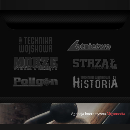
Agencja Interaktywna
Migomedia