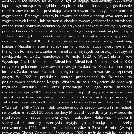
Zachodem. Do połowy lat 30. XX w. był to pogląd uzasadniony. Cesarstwo
Japonii wychodzące w szybkim tempie z okresu feudalnego gwałtownie
modernizowało się. Nie posiadając własnych wzorców korzystało z pomocy
zagranicznej. Przemysł lotniczy budowany od podstaw początkowo korzystał z
zagranicznych licencji, lub zatrudniał obcokrajowców. Jednocześnie kształcono
własną kadrę naukowo-techniczną, co przyniosło znakomite efekty. Tą drogą
podążał koncern Mitsubishi, który w czasie drugiej wojny światowej był jednym
z dwóch liczących się potentatów na świecie. Początki rozwoju były nader
skromne. Już w 1918 r., tuż po zakończeniu pierwszej wojny światowej,
koncern Mitsubishi, specjalizujący się w produkcji stoczniowej, wysłał do
Francji dr. Kumezo Ito z zadaniem analizy istniejących konstrukcji lotniczych i
nawiązania kontaktów handlowych. W maju 1920 r. Wytwórnia Silników
Wysokoprężnych Mitsubishi (Mitsubishi Mitsubishi Nainenki Seizu K.K.)
otrzymała polecenie przestawienia swego zakładu w Kobe na produkcję
lotniczą. Zakład został usamodzielniony i miał koncentrować się na tej nowej
gałęzi. W 1922 r. produkcję lotniczą przeniesiono do Oe-machi na
południowych peryferiach Nagoja. Wiązało się to z przyjęciem do produkcji
myśliwca Mitsubishi 1MF oraz powstałego na jego bazie samolotu
rozpoznawczego 2MR1. Twórcą obu konstrukcji był brytyjski ośmioosobowy
zespół projektowy kierowany przez inż. Herberta Smitha, pozyskany z
zakładów Sopwith Aircraft Co. Obie konstrukcje zbudowane w dużej serii (1MF
– 128 szt. i 2MR – 159 szt.) dały podstawę do dalszego rozwoju firmy. Jednak
na przełomie lat 20. i 30. XX w. zakłady Mitsubishi utraciły prymat w budowie
myśliwców na rzecz konkurencyjnych zakładów Nakajima. Przeciwnik
skorzystał z pomocy przemysłu brytyjskiego adaptując na potrzeby
ogłoszonego w 1926 r. przetargu samolot myśliwski Gloster Gambet (wersja
rozwojowa Gloster Gameckok). Samolot w 1929 r. trafił do produkcji seryjnej