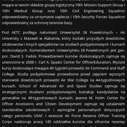
mające w swoim składzie grupę logistyczną 10th Mission Support Group i
10th Medical Group oraz 10th Civil Engineering Squadron
odpowiedzialny za utrzymanie zaplecza i 10th Security Forces Squadron
odpowiedzialny za ochronę terenów bazy.
Pod AETC podlega natomiast Uniwersytet Sił Powietrznych – Air
University z Maxwell w Alabamie, który kształci przyszłych dowódców,
sztabowców i innych specjalistów na studiach podyplomowych i kursach
doskonalących. Komendantem Uniwersytetu Sił Powietrznych jest gen.
por. David S. Fadok. Prowadzeniem kursów doskonalących zajmuje się
utworzone w 2008 r. Carl A. Spaatz Center for OfficerEducation. Wyższe
kursy doskonalące trwające 40 tygodni prowadzi Air Command and Staff
College. Studia podyplomowe prowadzone przed zajęciem wyższych
stanowisk dowódczych prowadzi Air War College na 44-tygodniowych
kursach. School of Advanced Air and Space Studies zajmuje się
strategicznymi studiami podyplomowymi, kształcąc kandydatów na
generałów na 49-tygodniowych kursach. Jeanne M. Holm Center for
Officer Accessions and Citizen Development zajmuje się ustalaniem
standardów szkoleniowych i wymogów personalnych dotyczących
całego personelu USAF. I wreszcie Air Force Reserve Officer Training
Corps nadzoruje pracę 145 oddziałów kursów dla oficerów rezerwy