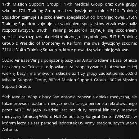
17th Mission Support Group i 17th Medical Group oraz dwie grupy
szkolne. 17th Training Group ma trzy dywizjony szkolne. 312th Training
Squadron zajmuje się szkoleniem specjalistów od broni jądrowej. 315th
Training Squadron zajmuje się szkoleniem specjalistów w zakresie analiz
rozpoznawczych. 316th Training Squadron zajmuje się szkoleniem
specjalistów rozpoznania elektronicznego i kryptologów. 517th Training
Group z Presidio of Monterey w Kaliforni ma dwa dywizjony szkolne:
311th i 314th Training Squadron, które prowadzą szkolenie językowe.
502nd Air Base Wing z połączonej bazy San Antonio (dawna baza lotnicza
Lackland) w Teksasie odpowiada za zaopatrywanie i utrzymanie tej
wielkiej bazy i ma w swoim składzie aż trzy grupy zaopatrzenia: 502nd
Mission Support Group, 802nd Mission Support Group i 902nd Mission
Support Group.
59th Medical Wing z bazy San Antonio zapewnia opiekę medyczną, ale
także prowadzi badania medyczne dla całego personelu rekrutowanego
przez AETC. W jego składzie jest też duży szpital kliniczny, instytut
medycyny lotniczej Wilford Hall Ambulatory Surgical Center (WHASC), w
którym leczy się też personel jednostek US Army, stacjonujących w San
Antonio.