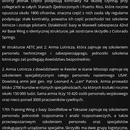
(którzy jednak często podpisują kontrakty na służbę czynną) przy
college’ach w całych Stanach Zjednoczonych i Puerto Rico, które rocznie
opuszcza około 1800 oficerów, znaczna część z nich zasila siły regularne
podpisując stałe kontrakty, poważna ich część przechodzi też szkolenie
lotnicze i zostaje pilotami. Działalność bazy w Maxwell zabezpiecza 42nd
Air Base Wing o identycznej strukturze, jak siostrzane skrzydło z Colorado
Springs.
W strukturze AETC jest 2. Armia Lotnicza, która zajmuje się szkoleniem
personelu technicznego i zabezpieczającego, jednostki szkolenia
lotniczego zaś podlegają dowództwu bezpośrednio.
2. Armia Lotnicza z dowództwem w Keesler w stanie Missisipi zajmuje się
szkoleniem specjalistycznym całego personelu naziemnego USAF.
Dowódcą armii jest gen. mjr Leonard A. „Len” Patrick. Armia prowadzi
blisko 2700 kursów w różnych specjalnościach, na których kształci rocznie
około 150 000 ludzi. Sama armia liczy 10 420 osób personelu wojskowego
oraz nieco ponad 3000 pracowników cywilnych.
17th Training Wing z bazy Goodfellow w Teksasie zajmuje się szkoleniem
personelu jednostek rozpoznania i analiz rozpoznawczych, a także
przeciwpożarowym szkoleniem personelu oraz specjalistów
obsługujących urządzenia specjalne. Skrzydło ma dwie grupy logistyczne,