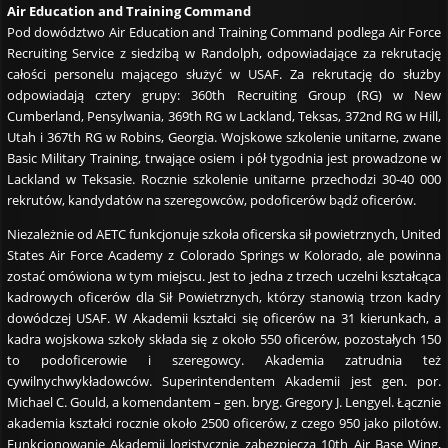
Air Education and Training Command
Pod dowództwo Air Education and Training Command podlega Air Force
Recruiting Service z siedzibą w Randolph, odpowiadające za rekrutację
całości personelu mającego służyć w USAF. Za rekrutację do służby
odpowiadają cztery grupy: 360th Recruiting Group (RG) w New
Cumberland, Pensylwania, 369th RG w Lackland, Teksas, 372nd RG w Hill,
Utah i 367th RG w Robins, Georgia. Wojskowe szkolenie unitarne, zwane
Basic Military Training, trwające osiem i pół tygodnia jest prowadzone w
Lackland w Teksasie. Rocznie szkolenie unitarne przechodzi 30-40 000
rekrutów, kandydatów na szeregowców, podoficerów bądź oficerów.
Niezależnie od AETC funkcjonuje szkoła oficerska sił powietrznych, United
States Air Force Academy z Colorado Springs w Kolorado, ale powinna
zostać omówiona w tym miejscu. Jest to jedna z trzech uczelni kształcąca
kadrowych oficerów dla Sił Powietrznych, którzy stanowią trzon kadry
dowódczej USAF. W Akademii kształci się oficerów na 31 kierunkach, a
kadra wojskowa szkoły składa się z około 550 oficerów, pozostałych 150
to podoficerowie i szeregowcy. Akademia zatrudnia też
cywilnychwykładowców. Superintendentem Akademii jest gen. por.
Michael C. Gould, a komendantem – gen. bryg. Gregory J. Lengyel. Łącznie
akademia kształci rocznie około 2500 oficerów, z czego 950 jako pilotów.
Funkcjonowanie Akademii logistycznie zabezpiecza 10th Air Base Wing,