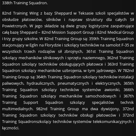
338th Training Squadron.
82nd Training Wing z bazy Sheppard w Teksasie szkoli specjalistów w
obsłudze płatowców, silników i napraw struktury dla całych Sił
Powietrznych. W jego składzie są dwie grupy logistyczne zaopatrujące
całą bazę Sheppard – 82nd Mission Support Group i 82nd Medical Group
i trzy grupy szkolne. W 82nd Training Group są: 359th Training Squadron
stacjonujący w Eglin na Florydzie i szkolący techników na samolot F-35 ze
wszystkich trzech rodzajów sił zbrojnych, 361st Training Squadron
szkolący mechaników silnikowych i sprzętu naziemnego, 362nd Training
Squadron szkolący techników obsługujących płatowce i 363rd Training
Squadron szkolący mechaników uzbrojenia, w tym jądrowego. W 782nd
Training Group są: 364th Training Squadron szkolący techników instalacji
paliwowych, hydraulicznych, pneumatycznych i elektrycznych, 365th
Training Squadron szkolący techników systemów awioniki, 366th
Training Squadron szkolący mechaników samochodowych i 367th
Training Support Squadron szkolący specjalistów technik
multimedialnych. 982nd Training Group ma dwa dywizjony, 372nd
Training Squadron szkolący techników obsługi płatowców i 372nd
Training Squadronszkolący techników systemów telekomunikacyjnych i
łączności.