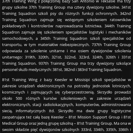
37th Training Wing z połączonej bazy San Antonio w Teksasie ma trzy
grupy szkolne 37th Training Group ma cztery dywizjony szkolne. 341st
Training Squadron szkoli psy do różnych funkcji ochronnych. 342nd
Training Squadron zajmuje się wstępnym szkoleniem ratowników
pokładowych i kontrolerów naprowadzania lotnictwa. 344th Training
Squadron zajmuje się szkoleniem specjalistów logistyki i mechaników
samochodowych, a 345th Training Squadron szkoli specjalistów od
transportu, w tym materiałów niebezpiecznych. 737th Training Group
odpowiada za szkolenie unitarne i ma osiem dywizjonów szkolenia
unitarnego: 319th, 320th, 321st, 322nd, 323rd, 324th, 326th i 331st
Training Squadron. 937th Training Group ma trzy dywizjony szkolące
personel służb medycznych: 381st, 382nd i 383rd Training Squadron.
81st Training Wing z bazy Keesler w Missisipi szkoli specjalistów w
zakresie urządzeń elektronicznych na potrzeby jednostek lotniczych,
kosmicznych i zajmujących się cyberprzestrzenią. Skrzydło prowadzi
około 500 różnych kursów szkoleniowych w zakresie urządzeń
elektronicznych, stacji radiolokacyjnych, komputerów, administrowania
siecią, informatycznych itd. Skrzydło ma dwie grupy logistyczne
zaopatrujące też całą bazę Keesler – 81st Mission Support Group i 81st
Medical Group oraz jedną grupę szkolną – 81st Training Group. Ma ona w
swoim składzie pięć dywizjonów szkolnych 333rd, 334th, 335th, 336th i