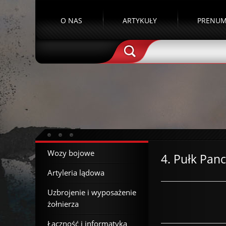
O NAS
ARTYKUŁY
PRENUM
Wozy bojowe
4. Pułk Pan
Artyleria lądowa
Uzbrojenie i wyposażenie
żołnierza
Łączność i informatyka