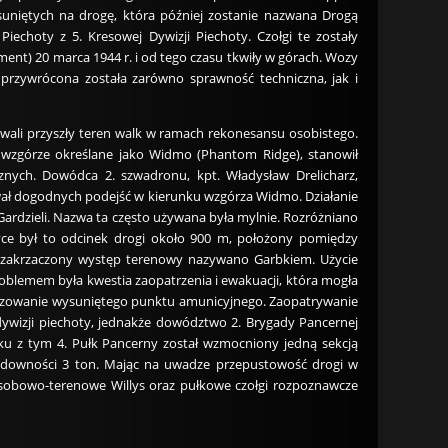
uniętych na drogę, która później zostanie nazwana Drogą
iechoty z 5. Kresowej Dywizji Piechoty. Czołgi te zostały
nt) 20 marca 1944 r. i od tego czasu tkwiły w górach. Wozy
przywrócona została zarówno sprawność techniczna, jak i
wali przyszły teren walk w ramach rekonesansu osobistego.
 wzgórze określane jako Widmo (Phantom Ridge), stanowił
nych. Dowódca 2. szwadronu, kpt. Władysław Drelicharz,
iwał dogodnych podejść w kierunku wzgórza Widmo. Działanie
ardzieli. Nazwa ta często używana była mylnie. Rozróżniano
tyce był to odcinek drogi około 900 m, położony pomiędzy
 zakrzaczony występ terenowy nazywano Garbkiem. Użycie
roblemem była kwestia zaopatrzenia i ewakuacji, która mogła
anizowanie wysuniętego punktu amunicyjnego. Zaopatrywanie
wizji piechoty, jednakże dowództwo 2. Brygady Pancernej
ku z tym 4. Pułk Pancerny został wzmocniony jedną sekcją
adowności 3 ton. Mając na uwadze przepustowość drogi w
osobowo-terenowe Willys oraz pułkowe czołgi rozpoznawcze