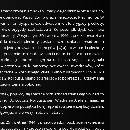
przełamać obronę niemiecką w masywie górskim Monte Cassino,
azie opanować Passo Corno oraz miejscowość Piedimonte. W
 powinien on dysponować odwodem w sile brygady piechoty.
 dwie brygady, szef sztabu 2. Korpusu, płk dypl. Kazimierz
 pancernej. W wydanym 30 kwietnia 1944 r. przez dowództwo
 każda dywizja piechoty zostanie wzmocniona szwadronem
po jednym szwadronie czołgów: [...] a) do wsparcia piechoty
przedmiotach, c) do wsparcia natarcia 3. DSK na Klasztor.
 Widmo (Phantom Ridge) na Colle San Angelo, otrzymała
u włączono 4. Pułk Pancerny bez dwóch szwadronów, które
ancernej – korpuśnego Pułku Ułanów Karpackich i 15. Pułku
ia 2. Korpusu. Miano to zrealizować poprzez: […] utrzymanie
odzącym zeń na południe.
stek, pojawiły się znaczne rozbieżności zdań i wątpliwości co
assino. Dowódca 2. Korpusu, gen. Władysław Anders, mając na
opiero na początku kolejnego etapu pierwszej fazy działań.
łgów już w pierwszym etapie natarcia.
ż 26 kwietnia 1944 r. przeprowadzili osobiście rekonesans
łóg zapasowych z każdego szwadronu pod dowództwem ppor.