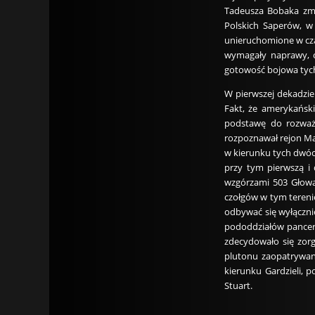
Tadeusza Bobaka zmi
Polskich Saperów, w 
unieruchomione w cza
wymagały naprawy, c
gotowość bojowa tyc
W pierwszej dekadzie
Fakt, że amerykańsk
podstawę do rozważe
rozpoznawał rejon Ma
w kierunku tych dwóc
przy tym pierwszą i
wzgórzami 503 Głowa
czołgów w tym terenie
odbywać się wyłączni
pododdziałów pancer
zdecydowało się zor
plutonu zaopatrywan
kierunku Gardzieli, 
Stuart.