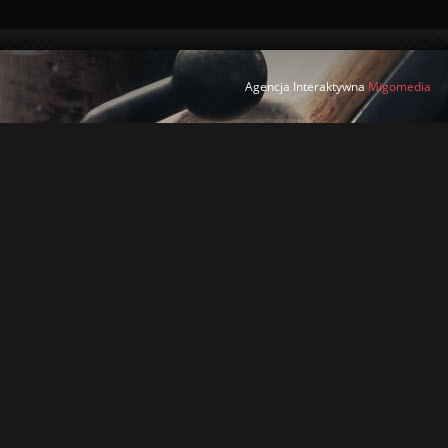
Agencja Interaktywna
Migomedia