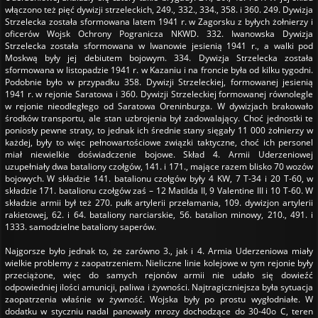
włączono też pięć dywizji strzeleckich, 249., 332., 334., 358. i 360. 249. Dywizja
Strzelecka została sformowana latem 1941 r. w Zagorsku z byłych żołnierzy i
oficerów Wojsk Ochrony Pogranicza NKWD. 332. Iwanowska Dywizja
Strzelecka została sformowana w Iwanowie jesienią 1941 r., a walki pod
Moskwą były jej debiutem bojowym. 334. Dywizja Strzelecka została
sformowana w listopadzie 1941 r. w Kazaniu i na froncie była od kilku tygodni.
Podobnie było w przypadku 358. Dywizji Strzeleckiej, formowanej jesienią
1941 r. w rejonie Saratowa i 360. Dywizji Strzeleckiej formowanej równolegle
w rejonie nieodległego od Saratowa Oreninburga. W dywizjach brakowało
środków transportu, ale stan uzbrojenia był zadowalający. Choć jednostki te
poniosły pewne straty, to jednak ich średnie stany sięgały 11 000 żołnierzy w
każdej, były to więc pełnowartościowe związki taktyczne, choć ich personel
miał niewielkie doświadczenie bojowe. Skład 4. Armii Uderzeniowej
uzupełniały dwa bataliony czołgów, 141. i 171., mające razem blisko 70 wozów
bojowych. W składzie 141. batalionu czołgów były 4 KW, 7 T-34 i 20 T-60, w
składzie 171. batalionu czołgów zaś – 12 Matilda II, 9 Valentine III i 10 T-60. W
składzie armii był też 270. pułk artylerii przełamania, 109. dywizjon artylerii
rakietowej, 62. i 64. bataliony narciarskie, 56. batalion minowy, 210., 491. i
1333. samodzielne bataliony saperów.
Najgorsze było jednak to, że zarówno 3., jak i 4. Armia Uderzeniowa miały
wielkie problemy z zaopatrzeniem. Nieliczne linie kolejowe w tym rejonie były
przeciążone, więc do samych rejonów armii nie udało się dowieźć
odpowiedniej ilości amunicji, paliwa i żywności. Najtragiczniejsza była sytuacja
zaopatrzenia właśnie w żywność. Wojska były po prostu wygłodniałe. W
dodatku w styczniu nadal panowały mrozy dochodzące do 30-40o C, teren