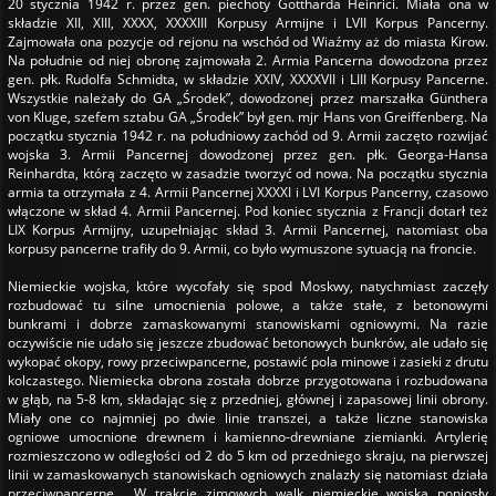
20 stycznia 1942 r. przez gen. piechoty Gottharda Heinrici. Miała ona w
składzie XII, XIII, XXXX, XXXXIII Korpusy Armijne i LVII Korpus Pancerny.
Zajmowała ona pozycje od rejonu na wschód od Wiaźmy aż do miasta Kirow.
Na południe od niej obronę zajmowała 2. Armia Pancerna dowodzona przez
gen. płk. Rudolfa Schmidta, w składzie XXIV, XXXXVII i LIII Korpusy Pancerne.
Wszystkie należały do GA „Środek”, dowodzonej przez marszałka Günthera
von Kluge, szefem sztabu GA „Środek” był gen. mjr Hans von Greiffenberg. Na
początku stycznia 1942 r. na południowy zachód od 9. Armii zaczęto rozwijać
wojska 3. Armii Pancernej dowodzonej przez gen. płk. Georga-Hansa
Reinhardta, którą zaczęto w zasadzie tworzyć od nowa. Na początku stycznia
armia ta otrzymała z 4. Armii Pancernej XXXXI i LVI Korpus Pancerny, czasowo
włączone w skład 4. Armii Pancernej. Pod koniec stycznia z Francji dotarł też
LIX Korpus Armijny, uzupełniając skład 3. Armii Pancernej, natomiast oba
korpusy pancerne trafiły do 9. Armii, co było wymuszone sytuacją na froncie.
Niemieckie wojska, które wycofały się spod Moskwy, natychmiast zaczęły
rozbudować tu silne umocnienia polowe, a także stałe, z betonowymi
bunkrami i dobrze zamaskowanymi stanowiskami ogniowymi. Na razie
oczywiście nie udało się jeszcze zbudować betonowych bunkrów, ale udało się
wykopać okopy, rowy przeciwpancerne, postawić pola minowe i zasieki z drutu
kolczastego. Niemiecka obrona została dobrze przygotowana i rozbudowana
w głąb, na 5-8 km, składając się z przedniej, głównej i zapasowej linii obrony.
Miały one co najmniej po dwie linie transzei, a także liczne stanowiska
ogniowe umocnione drewnem i kamienno-drewniane ziemianki. Artylerię
rozmieszczono w odległości od 2 do 5 km od przedniego skraju, na pierwszej
linii w zamaskowanych stanowiskach ogniowych znalazły się natomiast działa
przeciwpancerne. W trakcie zimowych walk niemieckie wojska poniosły