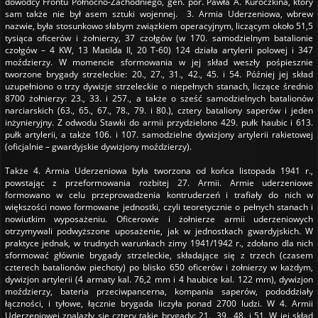
dowódcy Frontu Północno-Zachodniego, gen. por. Pawła A. Kuroczkina, który
sam także nie był asem sztuki wojennej. 3. Armia Uderzeniowa, wbrew
nazwie, była stosunkowo słabym związkiem operacyjnym, liczącym około 51,5
tysiąca oficerów i żołnierzy, 37 czołgów (w 170. samodzielnym batalionie
czołgów – 4 KW, 13 Matilda II, 20 T-60) 124 działa artylerii polowej i 347
moździerzy. W momencie sformowania w jej skład weszły pośpiesznie
tworzone brygady strzeleckie: 20., 27., 31., 42., 45. i 54. Później jej skład
uzupełniono o trzy dywizje strzeleckie o niepełnych stanach, liczące średnio
8700 żołnierzy: 23., 33. i 257., a także o sześć samodzielnych batalionów
narciarskich (63., 65., 67., 78., 79. i 80.), cztery bataliony saperów i jeden
inżynieryjny. Z odwodu Stawki do armii przydzielono 429. pułk haubic i 613.
pułk artylerii, a także 106. i 107. samodzielne dywizjony artylerii rakietowej
(oficjalnie – gwardyjskie dywizjony moździerzy).
Także 4. Armia Uderzeniowa była tworzona od końca listopada 1941 r.,
powstając z przeformowania rozbitej 27. Armii. Armie uderzeniowe
formowano w celu przeprowadzenia kontruderzeń i trafiały do nich w
większości nowo formowane jednostki, czyli teoretycznie o pełnych stanach i
nowiutkim wyposażeniu. Oficerowie i żołnierze armii uderzeniowych
otrzymywali podwyższone uposażenie, jak w jednostkach gwardyjskich. W
praktyce jednak, w trudnych warunkach zimy 1941/1942 r., zdołano dla nich
sformować głównie brygady strzeleckie, składające się z trzech (czasem
czterech batalionów piechoty) po blisko 650 oficerów i żołnierzy w każdym,
dywizjon artylerii (4 armaty kal. 76,2 mm i 4 haubice kal. 122 mm), dywizjon
moździerzy, bateria przeciwpancerna, kompania saperów, pododdziały
łączności, i tyłowe, łącznie brygada liczyła ponad 2700 ludzi. W 4. Armii
Uderzeniowej znalazły się cztery takie brygady: 21., 39., 48. i 51. W jej skład