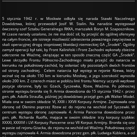
5 stycznia 1942 r. w Moskwie odbyła się narada Stawki Naczelnego
Dowództwa, której przewodził Josif W. Stalin. Na naradzie występował
ówczesny szef Sztabu Generalnego RKKA, marszałek Borys M. Szaposznikow.
W czasie narady ustalono, że nie ma dość sił, by przejść do ogólnej ofensywy
na całym froncie, ale istnieje możliwość odniesienia poważnego zwycięstwa w
skali operacyjnej drogą stopniowej likwidacji niemieckiej GA „Środek”. Ogólny
zamysł operacji był taki, by Front Kaliniński i Front Zachodni wykonały zbieżne
uderzenie na Wiaźmę, okrążając w ten sposób znaczną część GA „Środek”.
Lewe skrzydło Frontu Północno-Zachodniego miało przejść do natarcia w
kierunku na południowy-zachód, by osłaniać siły pozostałych dwóch frontów
od strony zachodniej. Celem natarcia był występ w rejonie Rżewa, który
wcinał się na około 150 km w kierunku Moskwy, a jego szerokość wynosiła
około 200 km. Z czterech miast w pobliżu linii frontu Niemcy uczynili węzłowe
pozycje obronne, były to: Gżack, Syczewka, Rżew, Wiaźma. Po północnej
stronie występu broniła się 9. Armia dowodzona do 15 stycznia 1942 r. przez
gen. płk. Adolfa Straußa, później jej dowództwo przejął gen. płk Walter Model.
Miała ona w swoim składzie VI, XXIII i XXVII Korpusy Armijne. Zajmowała ona
obronę od Olenino poprzez Rżew aż do rejonu na wschód od Syczewki. W
centrum występu obronę zajmowała 4. Armia Pancerna dowodzona przez
gen. płk. Richarda Ruoffa, mająca w swoim składzie trzy korpusy szybkie:
XXXXI, XXXXVI i LVI Korpusy Pancerne oraz VII Korpus Armijny. Broniła się ona
w pasie od rejonu Gżacka, do rejonu na wschód od Wiaźmy. Południową część
występu zajmowała 4. Armia dowodzona przez gen. płk. Ludwiga Küblera, a od