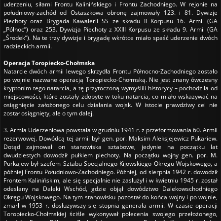
uderzeniu, siłami Frontu Kalinińskiego i Frontu Zachodniego. W rejonie na
południowy-zachód od Ostaszkowa obronę zajmowały 123. i 81. Dywizje
Piechoty oraz Brygada Kawalerii SS ze składu II Korpusu 16. Armii (GA
„Północ”) oraz 253. Dywizja Piechoty z XXIII Korpusu ze składu 9. Armii (GA
„Środek”). Na te trzy dywizje i brygadę wkrótce miało spaść uderzenie dwóch
radzieckich armii.
Operacja Toropiecko-Chołmska
Natarcie dwóch armii lewego skrzydła Frontu Północno-Zachodniego zostało
po wojnie nazwane operacją Toropiecko-Chołmską. Nie jest znany ówczesny
kryptonim tego natarcia, a tę przytoczoną wymyślili historycy – pochodziła od
miejscowości, które zostały zdobyte w toku natarcia, co miało wskazywać na
osiągnięcie założonego celu działania wojsk. W istocie prawdziwy cel nie
został osiągnięty, ale o tym dalej.
3. Armia Uderzeniowa powstała w grudniu 1941 r. z przeformowania 60. Armii
rezerwowej. Dowódcą tej armii był gen. por. Maksim Aleksjejewicz Pukariew.
Dotąd zajmował on stanowiska sztabowe, jedynie na początku lat
dwudziestych dowodził pułkiem piechoty. Na początku wojny gen. por. M.
Purkajew był szefem Sztabu Specjalnego Kijowskiego Okręgu Wojskowego, a
później Frontu Południowo-Zachodniego. Później, od sierpnia 1942 r. dowodził
Frontem Kalinińskim, ale się specjalnie nie zasłużył i w kwietniu 1945 r. został
odesłany na Daleki Wschód, gdzie objął dowództwo Dalekowschodniego
Okręgu Wojskowego. Na tym stanowisku pozostał do końca wojny i po wojnie,
zmarł w 1953 r. dosłużywszy się stopnia generała armii. W czasie operacji
Toropiecko-Chołmskiej ściśle wykonywał polecenia swojego przełożonego,