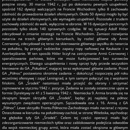
potężne straty. 30 marca 1942 r., już po dokonaniu pewnych uzupełnień,
spośród 162 dywizji walczących na Froncie Wschodnim tylko 8 zachowało
zdolność do prowadzenia działań ofensywnych. Około 50 dywizji mogło by być
użyte do działań ofensywnych, ale wymagało uzupełnień. Pozostałe z trudem
zachowały zdolność do walk, wyłącznie w obronie. W 16 dywizjach pancernych
pozostało tylko około 140 sprawnych czołgów. W tej sytuacji Adolf Hitler
zdecydował o zmianie strategii na Froncie Wschodnim. Zamiast rozwijania
natarcia na trzech głównych kierunkach, by rozbić główne siły Armii
Czerwonej, zdecydował się teraz na skierowanie głównego wysiłku do natarcia
na południu, by przejąć radzieckie zapasy ropy naftowej na Kaukazie i w
Azerbejdżanie. W ten sposób Hitler liczył na zatrzymanie Armii Czerwonej i
sparaliżowanie państwa, które nie może funkcjonować bez surowców
energetycznych. Dlatego uzupełnienia i nowy sprzęt były przede wszystkim
kierowane do GA „Południe”, mającej teraz wykonywać główne zadanie. Przed
GA „Północ” postawiono skromne zadania – dokończyć rozpoczętą pół roku
wcześniej ofensywę i zająć Leningrad, a tym samym połączyć się z wojskami
fińskimi. GA „Środek” natomiast miała przejść do obrony i utrzymać
zajmowane w styczniu 1942 r. pozycje. Zadania te zostały ostatecznie ujęte w
formie Dyrektywy nr 41 z 5 kwietnia 1942 r. Niemiecka 9. Armia broniła się na
skrajnym lewym skrzydle GA „Środek”, będąc jej najdalej na północ
wysuniętym związkiem operacyjnym. Sąsiadowała ona z 16. Armią z GA
„Północ”. Lewe skrzydło Frontu Północno-Zachodniego miało nacierać z rejonu
Ostaszkowa w kierunku na południowy-zachód, w stronę Witebska, wychodząc
na głębokie tyły GA „Środek”. Celem tej części operacji miało być
zdezorganizowanie niemieckich tyłów oraz zablokowanie podejścia odwodów
dla wojsk niemieckiej grupy armii, która miała zostać okrążona w głównym